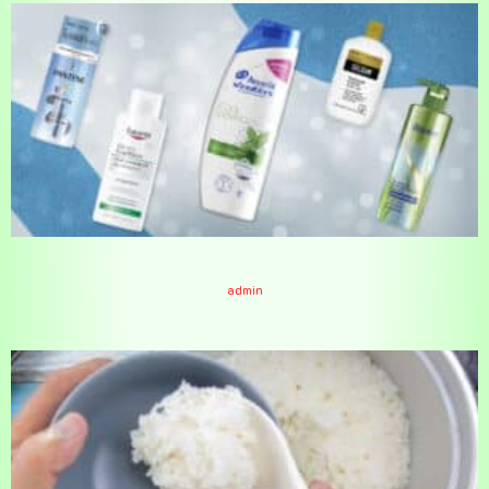
ฝันเห็นแชมพู 2567
admin