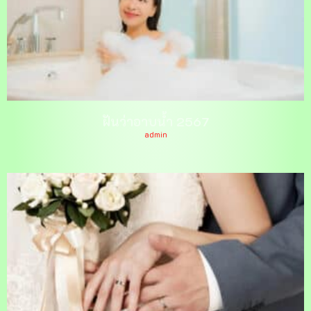
ฝันว่าอาบน้ำ 2567
admin