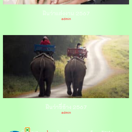
ฝันว่าแต่งงาน 2567
admin
ฝันว่าขี่ช้าง 2567
admin
« Previous
1
2
3
…
5
Next »