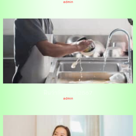
admin
ฝันว่าล้างจาน 2567
admin