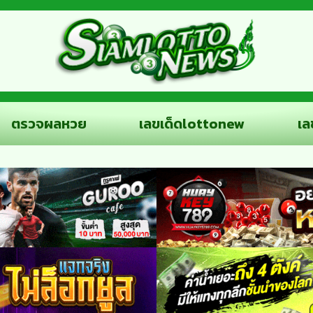
ตรวจผลหวย
เลขเด็ดlottonew
เล