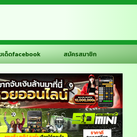
ขเด็ดfacebook
สมัครสมาชิก