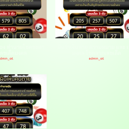
ตัวเอง ทำนายโชคชะตา
ฝันว่าเงินหาย ความหมาย และ 
เลขเด็ดมงคล
มงคล โชคลาภเลขเด็ด
dmin_oil
admin_oil