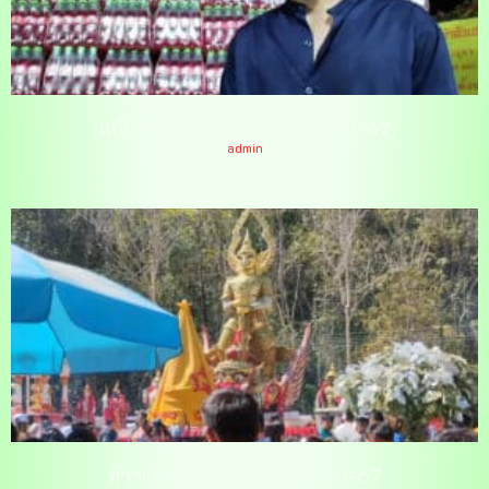
แก้บนกุมารทองเจ้าสัวเฮง 17-1-67
admin
ท้าวเวสสุวรรณทรงราหู 17-1-67