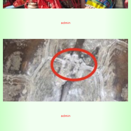
ท้าวเวสสุวรรณวัดดอนใหญ่ 17-1-67
admin
เลขบนกระดองเต่า 17-1-67
admin