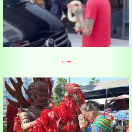
ทะเบียนรถตู้แจ๊สแจง 17-1-67
admin