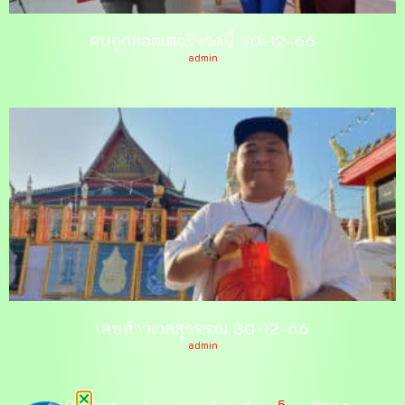
คนถูกลอตเตอรี่งวดนี้ 30-12-66
admin
เลขท้าวเวสสุวรรณ 30-12-66
admin
« Previous
1
…
3
4
5
Next »