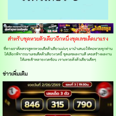
สำหรับชุดหวยตัวเดียวอีกหนึ่งชุดเลขเด็ดมาแรง
ที่ทางเราคัดสรรสูตรหวยเด็ดตัวเดียวแม่นๆ มานำเสนอให้คอหวยทุกท่าน
ได้เลือกพิจารณาเลขเด็ดตัวเดียวงวดนี้ ชุดเลขผลงานดี เคยสร้างผลงาน
ให้เลขเข้าหลายงวดซ้อน เจาะหวยดังตัวเดียวเด็ดๆ
ข่าวเพิ่มเติม