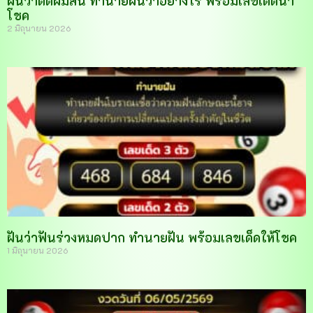
ฝันว่าตัดผมสั้น ทำนายฝันว่าอย่างไร พร้อมเลขเด็ดนำ
โชค
2 มิถุนายน 2026
ฝันว่าฟันร่วงหมดปาก ทำนายฝัน พร้อมเลขเด็ดให้โชค
1 มิถุนายน 2026