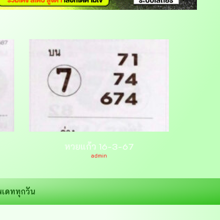
หวยแก้ว 16-3-67
admin
พเดททุกวัน