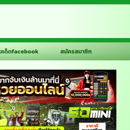
ขเด็ดfacebook
สมัครสมาชิก