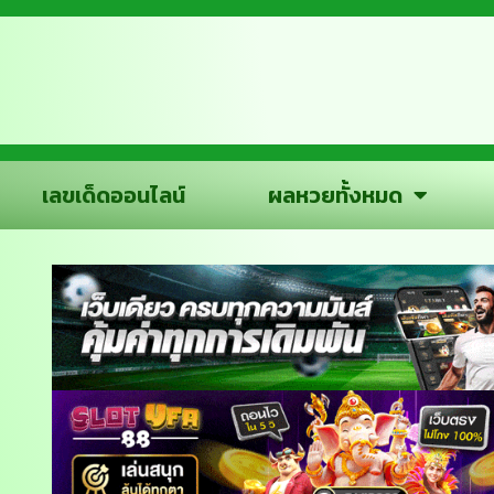
เลขเด็ดออนไลน์
ผลหวยทั้งหมด