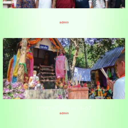
เลขหลวงปู่ทวด 16-3-67
admin
เลขศาลย่าค็อก 16-3-67
admin