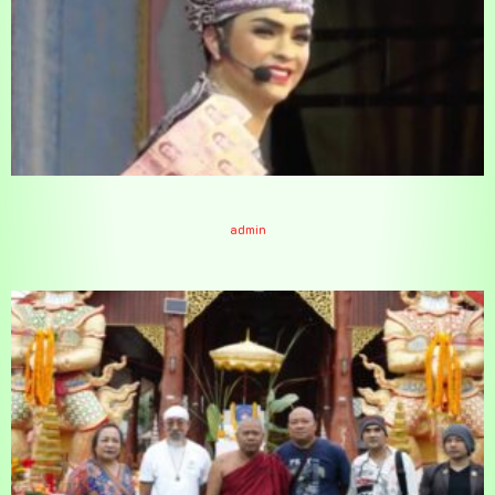
เลขศรรามน้ำเพชร 16-3-67
admin