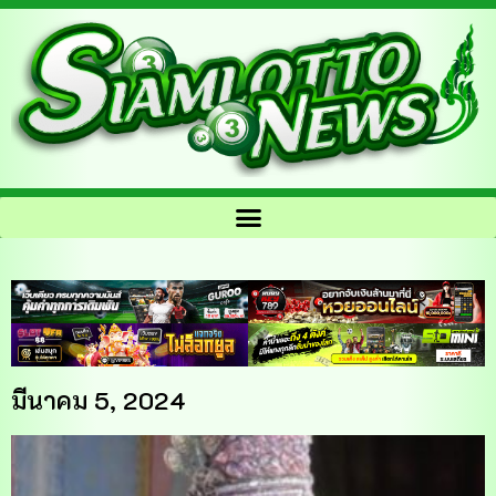
มีนาคม 5, 2024