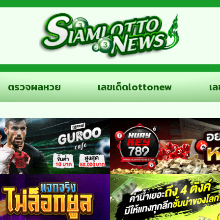
ตรวจผลหวย
เลขเด็ดlottonew
เล