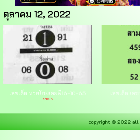
ตุลาคม 12, 2022
เลขเด็ด หวยโกยเลยพี่16-10-65
เลขเด็ด เล
admin
copyright © 2022 all 