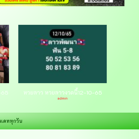
-65
หวยลาว หวยลาวงวดนี้12-10-65
admin
พเดททุกวัน