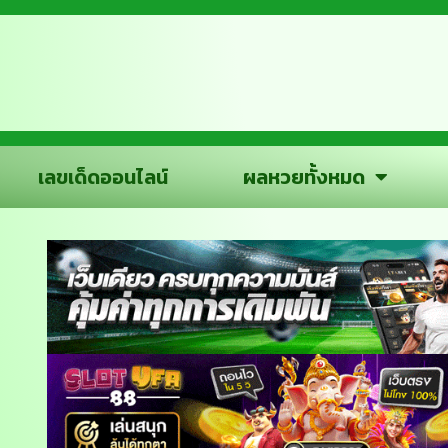
เลขเด็ดออนไลน์
ผลหวยทั้งหมด