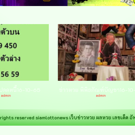
ขปลดหนี้16-10-65
ข่าวหวย พิพิธภัณฑ์บัญชา16-10
admin
admin
rights reserved
siamlottonews
เว็บข่าวหวย ผลหวย เลขเด็ด อั