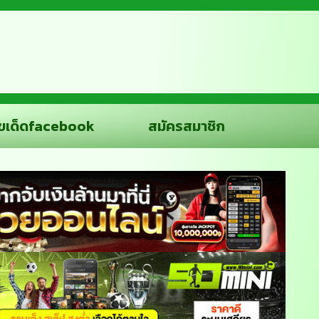
ขเด็ดfacebook
สมัครสมาชิก