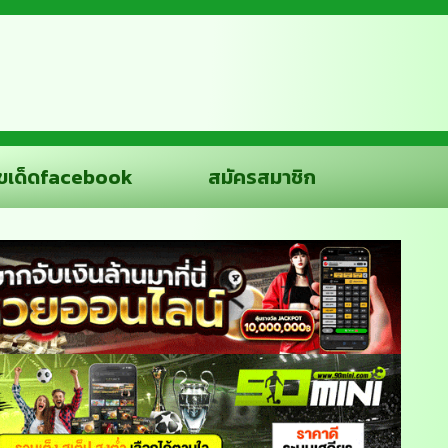
ขเด็ดfacebook
สมัครสมาชิก