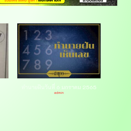
ทำนายฝันวันที่ 6 มกราคม 2565
admin