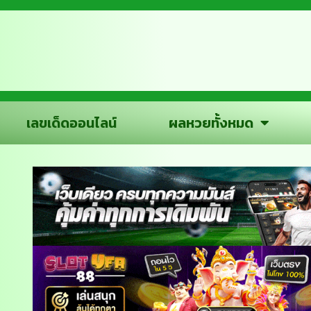
เลขเด็ดออนไลน์
ผลหวยทั้งหมด