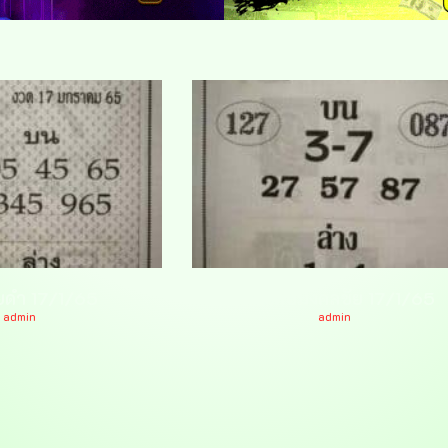
ดำ 17/1/65
หวยเลขมงคลชัย 17/1/65
admin
admin