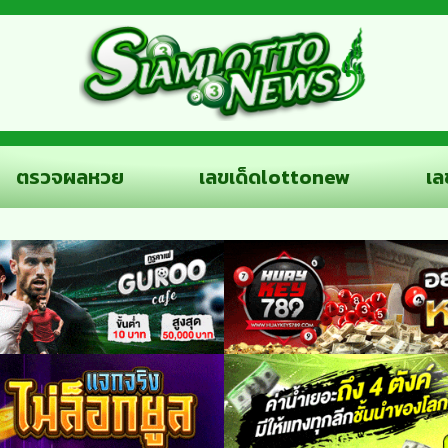
ตรวจผลหวย
เลขเด็ดlottonew
เล