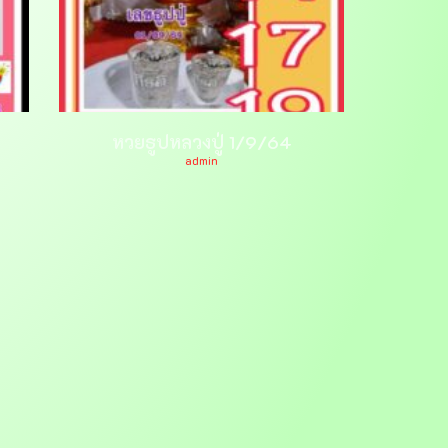
หวยธูปหลวงปู่ 1/9/64
admin