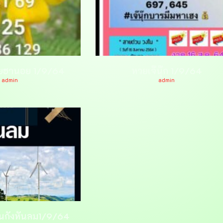
ยฮานอย 1/9/64
หวยเจ๊นุ๊ก 1/9/64
admin
admin
็นกังหันลม1/9/64