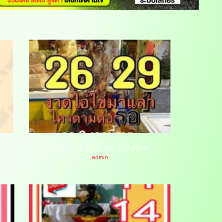
หวยไอ้ไข่ให้โชค 1/9/64
admin