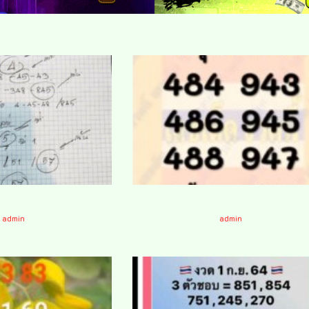
นศักดิ์ 1/9/64
หวยหนุ่มบรบือ 1/9/64
admin
admin