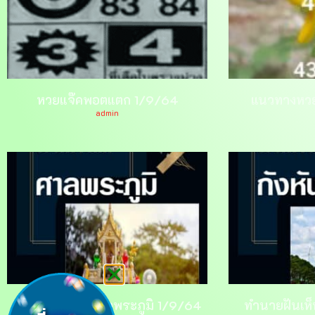
หวยแจ๊คพอตแตก 1/9/64
แนวทางหว
admin
ทำนายฝันเห็นศาลพระภูมิ 1/9/64
ทำนายฝันเห