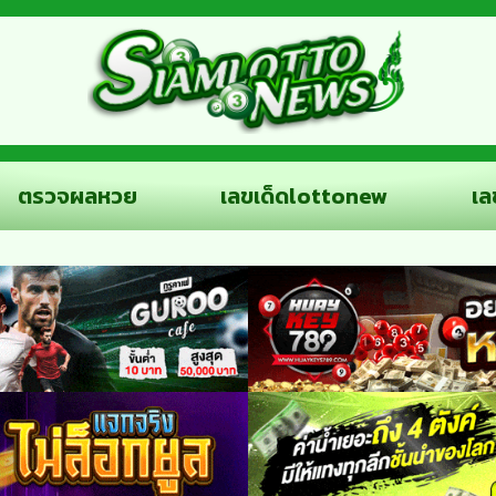
ตรวจผลหวย
เลขเด็ดlottonew
เล