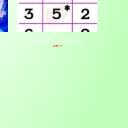
หวยเดลินิวส์ 16/6/64
admin