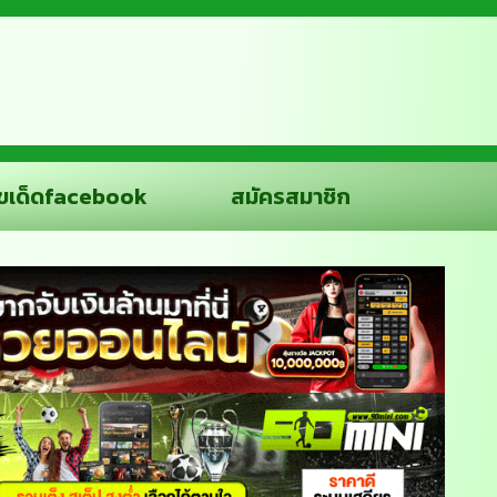
ขเด็ดfacebook
สมัครสมาชิก