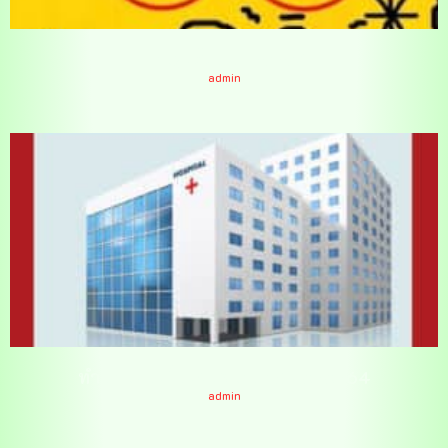
หวยคู่โต๊ดบน 1/6/64
admin
ทำนายฝันเห็นโรงพยาบาล 25/5/64
admin