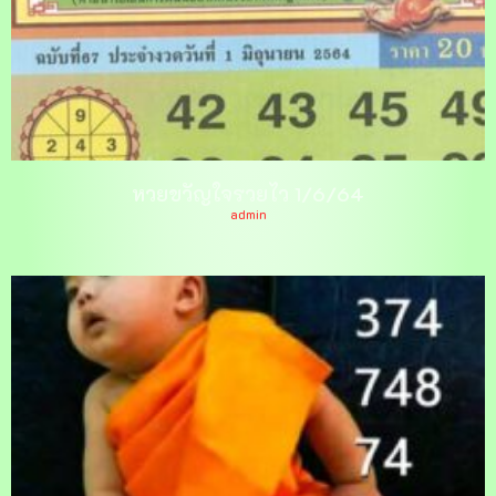
หวยขวัญใจรวยไว 1/6/64
admin