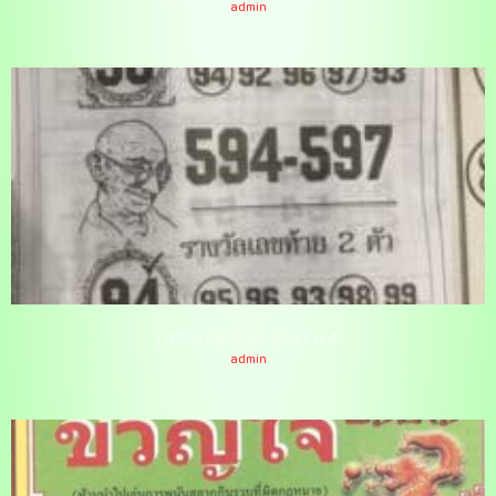
admin
เลขพระบอก 1/6/64
admin