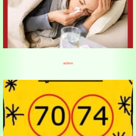
ทำนายฝันว่าตัวเองป่วย 25/5/64
admin