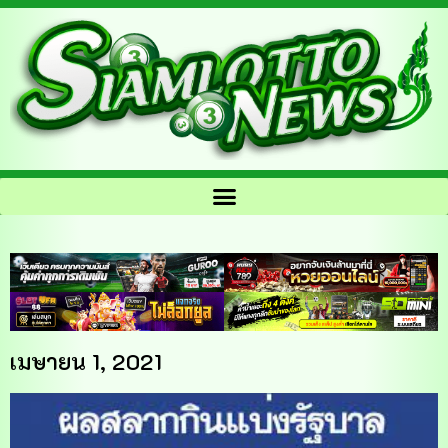
เมษายน 1, 2021