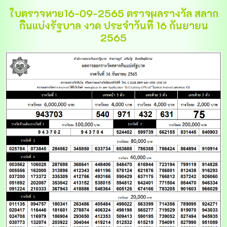
ใบตรวจหวย16-09-2565 ตรวจผลรางวัล สลาก
กินแบ่งรัฐบาล งวด ประจำวันที่ 16 กันยายน
2565