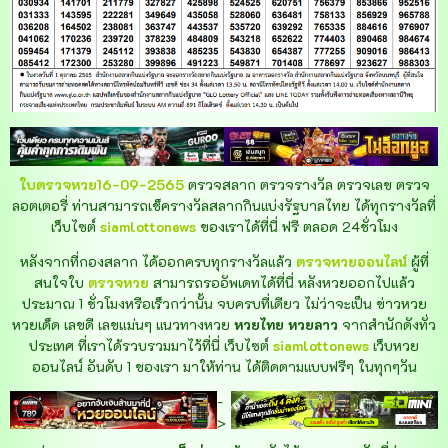
ใบตรวจหวย16-09-2565
ตรวจสลาก ตรวจรางวัล ตรวจเลข ตรวจ
ลอตเตอรี่ ท่านสามารถเช็ครางวัลสลากกินแบ่งรัฐบาลไทย ได้ทุกรางวัลที่
เว็บไซต์
siamlottonews
ของเราได้ที่นี่ ฟรี ตลอด 24ชั่วโมง
หลังจากที่กองสลาก ได้ออกครบทุกรางวัลแล้ว
ตรวจหวยออนไลน์
ผู้ที่
สนใจใบ
ตรวจหวย
สามารถรออัพเดทได้ที่นี่ หลังหวยออกไปแล้ว
ประมาณ 1 ชั่วโมงหรือเร็วกว่านั้น จบครบที่เดียว ไม่ว่าจะเป็น ข่าวหวย
หวยเด็ด เลขดี เลขแม่นๆ แนวทางหวย
หวยไทย หวยลาว
จากสำนักดังทั่ว
ประเทศ ที่เราได้รวบรวมมาไว้ที่นี่ เว็บไซต์
siamlottonews
เว็บหวย
ออนไลน์ อันดับ 1 ของเรา มาให้ท่าน ได้ติดตามแบบฟรีๆ ในทุกๆวัน
-
>