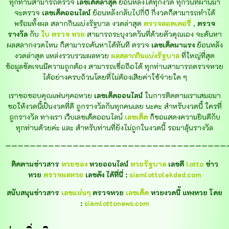
ทุกท่านสามารถตรวจ
เลขเด็ดล่าสุด
ย้อนหลังได้ทุกงวด ทุกวันที่ผ่านมา
จะตรวจ
เลขเด็ดออนไลน์
ย้อนหลังกลับไปกี่ปี กี่งวดก็สามารถทำได้
พร้อมทั้งผล สลากกินแบ่งรัฐบาล งวดล่าสุด
ตรวจลอตเตอรี่
,
ตรวจ
รางวัล
กับ
ใบ ตรวจ หวย
สามารถระบุงวดวันที่ด้วยตัวคุณเอง จะค้นหา
ผลสลากงวดไหน ก็สามารถค้นหาได้ทันที ตรวจ
เลขเด็ดมาแรง
ย้อนหลัง
งวดล่าสุด แหล่งรวบรวมผลหวย
ผลสลากกินแบ่งรัฐบาล
ที่ใหญ่ที่สุด
ข้อมูลชัดเจนมีความถูกต้อง สามารถเชื่อถือได้ ทุกท่านสามารถตรวจหวย
ได้อย่างครบถ้วนโดยที่ไม่ต้องเสียค่าใช้จ่ายใด ๆ
เราขอขอบคุณแฟนๆคอหวย
เลขเด็ดออนไลน์
ในการติดตามเราเสมอมา
ขอให้งวดนี้เป็นงวดที่ดี ถูกรางวัลกันทุกคนเลย นะคะ สำหรับงวดนี้ ใครที่
ถูกรางวัล ทางเรา เว็บเลขเด็ดออนไลน์
เลขเด็ด
ก็ขอแสดงความยินดีกับ
ทุกท่านด้วยค่ะ และ สำหรับท่านที่ยังไม่ถูกในงวดนี้ รอมาลุ้นรางวัล
————————————————————————————————————
ติดตามข่าวสาร
หวยซอง
หวยออนไลน์
หวยรัฐบาล
เลขดี
lotto
ข่าว
หวย
ตรวจผลหวย
เลขดัง ได้ที่นี่ :
siamlottolekded.com
สนับสนุนข่าวสาร
เลขแม่นๆ
ตรวจหวย
เลขเด็ด
หวยงวดนี้ แทงหวย โดย
:
siamlottonews.com