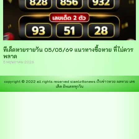
ทีเด็ดหวยรายวัน 05/05/69 แนวทางซื้อหวย ที่ไม่ควร
พลาด
5 พฤษภาคม 2026
copyright © 2022 all rights reserved
siamlottonews
เว็บข่าวหวย ผลหวย เลข
เด็ด อัพเดททุกวัน