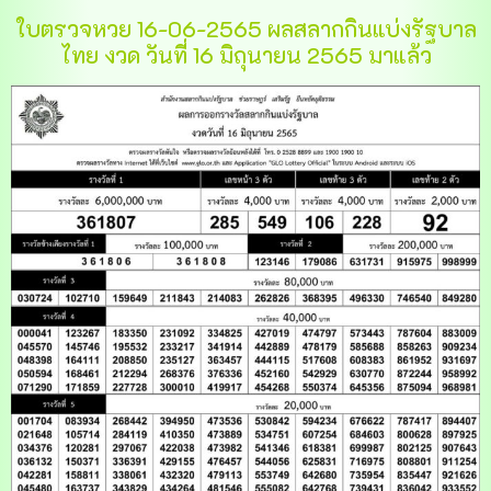
ใบตรวจหวย 16-06-2565 ผลสลากกินแบ่งรัฐบาล
ไทย งวด วันที่ 16 มิถุนายน 2565 มาแล้ว