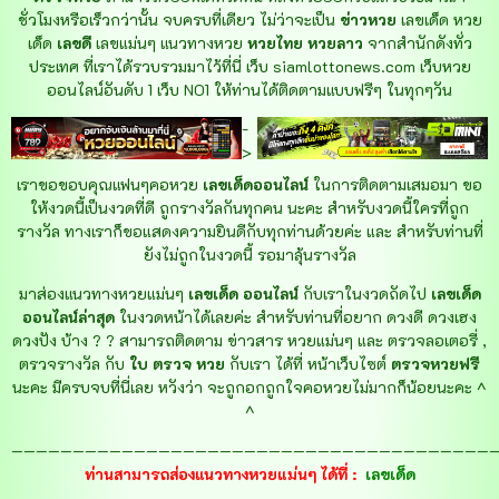
ชั่วโมงหรือเร็วกว่านั้น จบครบที่เดียว ไม่ว่าจะเป็น
ข่าวหวย
เลขเด็ด หวย
เด็ด
เลขดี
เลขแม่นๆ แนวทางหวย
หวยไทย หวยลาว
จากสำนักดังทั่ว
ประเทศ ที่เราได้รวบรวมมาไว้ที่นี่ เว็บ siamlottonews.com เว็บหวย
ออนไลน์อันดับ 1 เว็บ NO1 ให้ท่านได้ติดตามแบบฟรีๆ ในทุกๆวัน
-
>
เราขอขอบคุณแฟนๆคอหวย
เลขเด็ดออนไลน์
ในการติดตามเสมอมา ขอ
ให้งวดนี้เป็นงวดที่ดี ถูกรางวัลกันทุกคน นะคะ สำหรับงวดนี้ใครที่ถูก
รางวัล ทางเราก็ขอแสดงความยินดีกับทุกท่านด้วยค่ะ และ สำหรับท่านที่
ยังไม่ถูกในงวดนี้ รอมาลุ้นรางวัล
มาส่องแนวทางหวยแม่นๆ
เลขเด็ด ออนไลน์
กับเราในงวดถัดไป
เลขเด็ด
ออนไลน์ล่าสุด
ในงวดหน้าได้เลยค่ะ สำหรับท่านที่อยาก ดวงดี ดวงเฮง
ดวงปัง บ้าง ? ? สามารถติดตาม ข่าวสาร หวยแม่นๆ และ ตรวจลอเตอรี่ ,
ตรวจรางวัล กับ
ใบ ตรวจ หวย
กับเรา ได้ที่ หน้าเว็บไซต์
ตรวจหวยฟรี
นะคะ มีครบจบที่นี่เลย หวังว่า จะถูกอกถูกใจคอหวยไม่มากก็น้อยนะคะ ^
^
———————————————————————————————————————
ท่านสามารถส่องแนวทางหวยแม่นๆ ได้ที่ :
เลขเด็ด