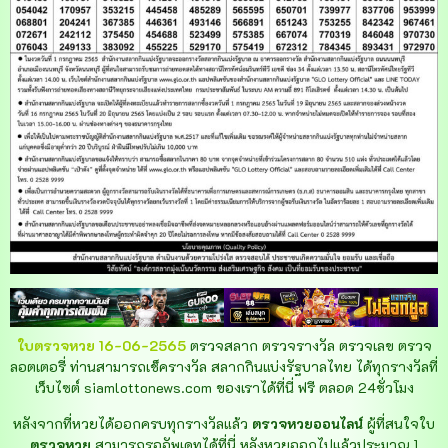
ใบตรวจหวย 16-06-2565
ตรวจสลาก ตรวจรางวัล ตรวจเลข ตรวจ
ลอตเตอรี่ ท่านสามารถเช็ครางวัล สลากกินแบ่งรัฐบาลไทย ได้ทุกรางวัลที่
เว็บไซต์ siamlottonews.com ของเราได้ที่นี่ ฟรี ตลอด 24ชั่วโมง
หลังจากที่หวยได้ออกครบทุกรางวัลแล้ว
ตรวจหวยออนไลน์
ผู้ที่สนใจใบ
ตรวจหวย
สามารถรออัพเดทได้ที่นี่ หลังหวยออกไปแล้วประมาณ 1