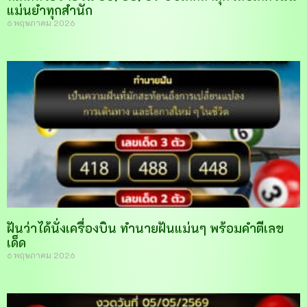
แม่นยำทุกสำนัก
6 พฤษภาคม 2026
ฝันว่าได้นั่งเครื่องบิน ทำนายฝันแม่นๆ พร้อมคำตีเลข
เด็ด
6 พฤษภาคม 2026