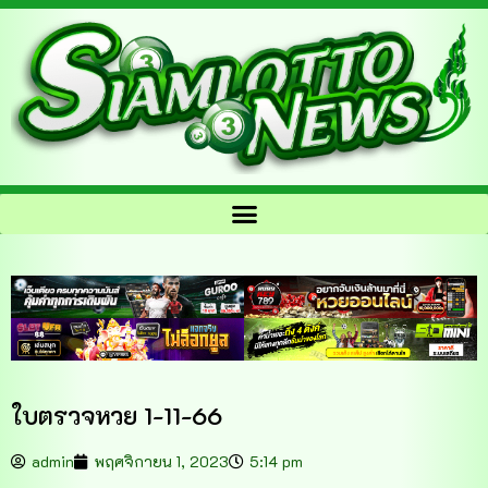
ใบตรวจหวย 1-11-66
admin
พฤศจิกายน 1, 2023
5:14 pm