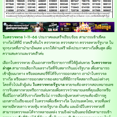
ใบตรวจหวย 1-11-66
ประกาศผลเสร็จเรียบร้อย สามารถเข้าเช็คล
รางวัลได้ที่นี่ รวดเร็วทันใจ ตรวจหวย ตรวจสลาก ตรวจลหวยรัฐบาล ใน
ทุกๆงวดที่เรานำมาอัพเดท แจกให้ท่านฟรี หลังประกาศรางวัลสิ้นสุด เพื่อ
ความสะดวกและรวดเร็วค่ะ
เลือกใบตรวจหวย เป็นเอกสารหรือรายการที่ให้ผู้เล่นหวย
ใบตรวจหวย
ล่าสุด
สามารถเลือกกับผลรางวัลที่จับสลากกินแบ่งรัฐบาล เพื่อสามารถ
เข้าลุ้ยแนวทาง หรือลอตเตอรี่ที่ได้รับการออกสลาก เรานำใบตรวจล
รางวัล หรือผลการออกสลากของสถานที่ที่มีการจัดสลากกินแบ่งต่างๆ
โดยทั่วไปแล้วผู้เล่น
ใบตรวจหวยรัฐบาล
หวยจะต้องตรวจสอบหมายเลข
การจับสลากหวยหรือการเล่นหวยเพื่อตรวจว่าหมายเลขที่คุณเลือกหรือ
ซื้อมีโอกาสได้รับรางวัลหรือไม่ การเลือกลุ้นหวยต่างๆจะต้องมีการดู
เอกสารใบเรียงเบอร์ ใบตรวจเพื่อเช็ครางวัล ในประเทศไทย, หวยที่แพร่
หลายมีหวยลาว หวยหุ้น หวยรัฐบาล เป็นต้น และมักมีใบตรวจหวยที่
สามารถตรวจผลได้จากหลายแหล่ง รวมถึงผ่านอินเทอร์เน็ตสามารถเข้า