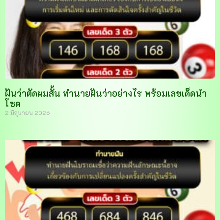
ฝันว่าตัดผมสั้น ทำนายฝันว่าอย่างไร พร้อมเลขเด็ดนำ
โชค
2 มิถุนายน 2026