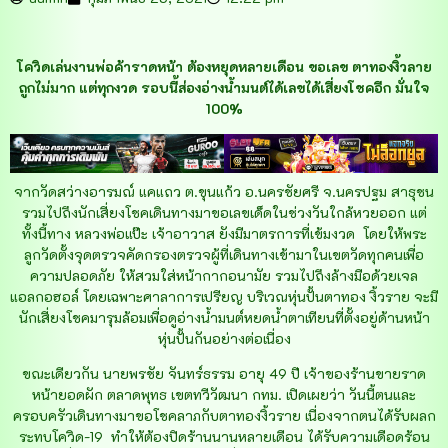
โควิดเล่นงานพ่อค้าราดหน้า ต้องหยุดหลายเดือน ขอเลข ตาทองงิ้วลาย
ถูกไม่มาก แต่ทุกงวด รอบนี้ส่องอ่างน้ำมนต์ได้เลขได้เสี่ยงโชคอีก มั่นใจ
100%
จากวัดสว่างอารมณ์ แคแถว ต.ขุนแก้ว อ.นครชัยศรี จ.นครปฐม สาธุชน
รวมไปถึงนักเสี่ยงโชคเดินทางมาขอเลขเด็ดในช่วงวันใกล้หวยออก แต่
ทั้งนี้ทาง หลวงพ่อแป๊ะ เจ้าอาวาส ยังมีมาตรการที่เข้มงวด โดยให้พระ
ลูกวัดตั้งจุดตรวจคัดกรองตรวจผู้ที่เดินทางเข้ามาในเขตวัดทุกคนเพื่อ
ความปลอดภัย ให้สวมใส่หน้ากากอนามัย รวมไปถึงล้างมือด้วยเจล
แอลกอฮอล์ โดยเฉพาะศาลาการเปรียญ บริเวณหุ่นปั้นตาทอง งิ้วราย จะมี
นักเสี่ยงโชคมารุมล้อมเพื่อดูอ่างน้ำมนต์หยดน้ำตาเทียนที่ตั้งอยู่ด้านหน้า
หุ่นปั้นกันอย่างต่อเนื่อง
ขณะเดียวกัน นายพรชัย จันทร์ธรรม อายุ 49 ปี เจ้าของร้านขายราด
หน้ายอดผัก ตลาดพุทธ เขตทวีวัฒนา กทม. เปิดเผยว่า วันนี้ตนและ
ครอบครัวเดินทางมาขอโชคลาภกับตาทองงิ้วราย เนื่องจากตนได้รับผลก
ระทบโควิด-19 ทำให้ต้องปิดร้านนานหลายเดือน ได้รับความเดือดร้อน