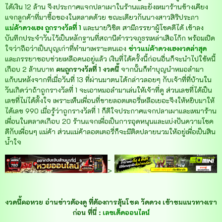
ได้เงิน 12 ล้าน จึงประกาศแจกปลาเผาในร้านและยังเหมาร้านข้างเคียง
แจกลูกค้าที่มาซื้อของในตลาดด้วย ขณะเดียวกันนางสาวสิริประภา
แม่ค้าดวงเฮง ถูกรางวัลที่ 1
และนายวิชิต สามีภรรยาผู้โชคดีได้ เข้าลง
บันทึกประจำวันไว้เป็นหลักฐานที่สถานีตำรวจภูธรเหล่าเสือโก้ก พร้อมเปิด
ใจว่าถือว่าเป็นบุญเก่าที่ทำมาเพราะตนเอง
ข่าวแม่ค้าดวงเฮงงวดล่าสุด
และภรรยาชอบช่วยเหลือคนอยู่แล้ว เงินที่ได้ครั้งนี้ก่อนอื่นก็จะนำไปใช้หนี้
เกือบ 2 ล้านบาท
คนถูกรางวัลที่ 1 งวดนี้
จากนั้นก็ทำบุญนำหมอลำมา
แก้บนหลังจากที่เมื่อวันที่ 13 ที่ผ่านมาตนได้กล่าวลอยๆ กับเจ้าที่ที่บ้านใน
วันเกิดว่าถ้าถูกรางวัลที่ 1 จะเอาหมอลำมาเล่นให้เจ้าที่ดู ส่วนเลขที่ได้เป็น
เลขที่ไม่ได้ตั้งใจ เพราะเห็นเพื่อนที่ขายลอตเตอรี่เหลือเยอะจึงให้หยิบมาให้
ได้เลข 990 เมื่อรู้ว่าถูกรางวัลที่ 1 ก็ดีใจประกาศแจกปลาเผาและเหมาร้าน
เพื่อนในตลาดเกือบ 20 ร้านแจกเพื่อเป็นการอุดหนุนและแบ่งปันความโชค
ดีกับเพื่อนๆ แม่ค้า ส่วนแม่ค้าลอตเตอรี่ก็จะมีติดปลายนวมให้อยู่เพื่อเป็นสิน
น้ำใจ
-
>
งวดนี้คอหวย อ่านข่าวต้องดู ที่ต้องการลุ้นโชค วัดดวง เข้าชมแนวทางเรา
ก่อน ที่นี่ :
เลขเด็ดออนไลน์