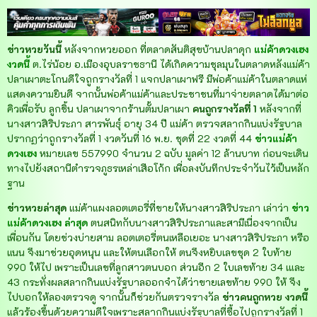
ข่าวหวยวันนี้
หลังจากหวยออก ที่ตลาดสันติสุขบ้านปลาดุก
แม่ค้าดวงเฮง
งวดนี้
ต.ไร่น้อย อ.เมืองอุบลราชธานี ได้เกิดความชุลมุนในตลาดหลังแม่ค้า
ปลาเผาตะโกนดีใจถูกรางวัลที่ 1 แจกปลาเผาฟรี มีพ่อค้าแม่ค้าในตลาดแห่
แสดงความยินดี จากนั้นพ่อค้าแม่ค้าและประชาชนที่มาจ่ายตลาดได้มาต่อ
คิวเพื่อรับ ลูกชิ้น ปลาเผาจากร้านตั้มปลาเผา
คนถูกรางวัลที่ 1
หลังจากที่
นางสาวสิริประภา สารพันธุ์ อายุ 34 ปี แม่ค้า ตรวจสลากกินแบ่งรัฐบาล
ปรากฏว่าถูกรางวัลที่ 1 งวดวันที่ 16 พ.ย. ชุดที่ 22 งวดที่ 44
ข่าวแม่ค้า
ดวงเฮง
หมายเลข 557990 จำนวน 2 ฉบับ มูลค่า 12 ล้านบาท ก่อนจะเดิน
ทางไปยังสถานีตำรวจภูธรเหล่าเสือโก้ก เพื่อลงบันทึกประจำวันไว้เป็นหลัก
ฐาน
ข่าวหวยล่าสุด
แม่ค้าแผงลอตเตอรี่ที่ขายให้นางสาวสิริประภา เล่าว่า
ข่าว
แม่ค้าดวงเฮง ล่าสุด
ตนสนิทกับนางสาวสิริประภาและสามีเนื่องจากเป็น
เพื่อนกัน โดยช่วงบ่ายสาม ลอตเตอรี่ตนเหลือเยอะ นางสาวสิริประภา หรือ
แนน จึงมาช่วยอุดหนุน และให้ตนเลือกให้ ตนจึงหยิบเลขชุด 2 ใบท้าย
990 ให้ไป เพราะเป็นเลขที่ลูกสาวตนบอก ส่วนอีก 2 ใบเลขท้าย 34 เและ
43 กระทั่งผลสลากกินแบ่งรัฐบาลออกจำได้ว่าขายเลขท้าย 990 ให้ จึง
ไปบอกให้ลองตรวจดู จากนั้นก็ช่วยกันตรวจรางวัล
ข่าวคนถูกหวย งวดนี้
แล้วร้องขึ้นด้วยความดีใจเพราะสลากกินแบ่งรัฐบาลที่ซื้อไปถูกรางวัลที่ 1