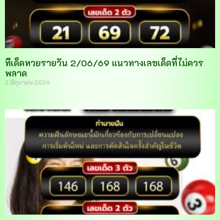
ทีเด็ดหวยรายวัน 2/06/69 แนวทางเลขเด็ดที่ไม่ควร
พลาด
2 มิถุนายน 2026