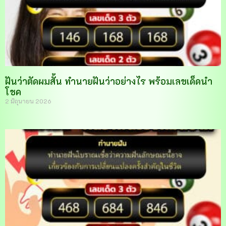
ฝันว่าตัดผมสั้น ทำนายฝันว่าอย่างไร พร้อมเลขเด็ดนำ
โชค
2 มิถุนายน 2026