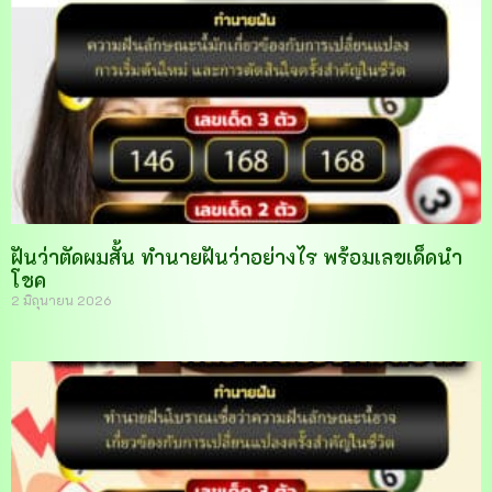
ฝันว่าตัดผมสั้น ทำนายฝันว่าอย่างไร พร้อมเลขเด็ดนำ
โชค
2 มิถุนายน 2026