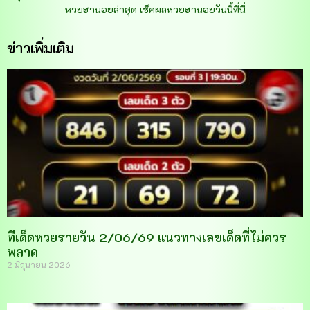
หวยฮานอยล่าสุด เช็คผลหวยฮานอยวันนี้ที่นี่
ข่าวเพิ่มเติม
ทีเด็ดหวยรายวัน 2/06/69 แนวทางเลขเด็ดที่ไม่ควร
พลาด
2 มิถุนายน 2026