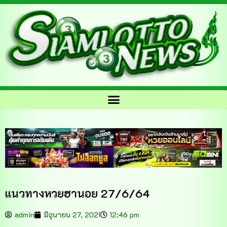
แนวทางหวยฮานอย 27/6/64
admin
มิถุนายน 27, 2021
12:46 pm