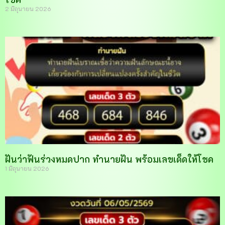
2 มิถุนายน 2026
ฝันว่าฟันร่วงหมดปาก ทำนายฝัน พร้อมเลขเด็ดให้โชค
1 มิถุนายน 2026