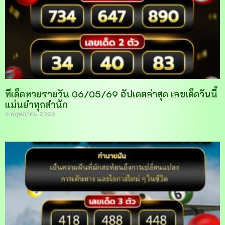
ทีเด็ดหวยรายวัน 06/05/69 อัปเดตล่าสุด เลขเด็ดวันนี้
แม่นยำทุกสำนัก
6 พฤษภาคม 2026