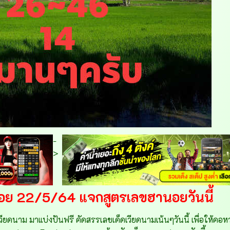
-
>
ย 22/5/64 แจกสูตรเลขฮานอยวันนี้
าม มาแบ่งปันฟรี คัดสรรเลขเด็ดเวียดนามเน้นๆวันนี้ เพื่อให้คอ