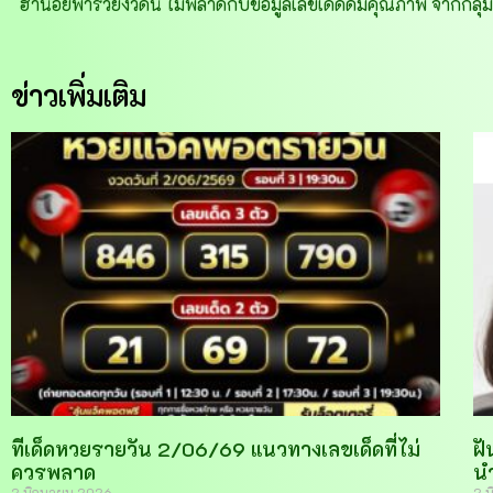
ฮานอยพารวยงวดนี้ ไม่พลาดกับข้อมูลเลขเด็ดดีมีคุณภาพ จากกลุ
ข่าวเพิ่มเติม
ทีเด็ดหวยรายวัน 2/06/69 แนวทางเลขเด็ดที่ไม่
ฝั
ควรพลาด
น
2 มิถุนายน 2026
2 