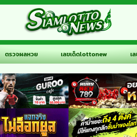
ตรวจผลหวย
เลขเด็ดlottonew
เล