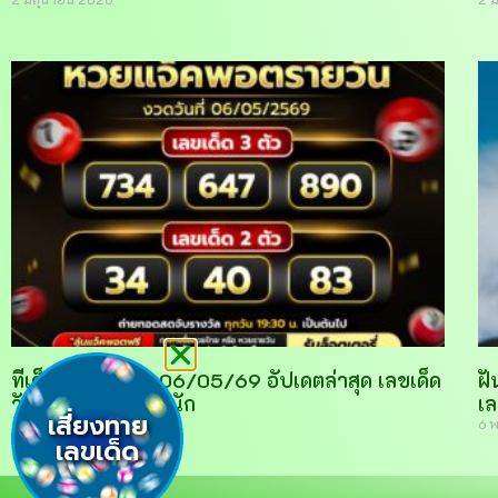
ทีเด็ดหวยรายวัน 06/05/69 อัปเดตล่าสุด เลขเด็ด
ฝั
วันนี้ แม่นยำทุกสำนัก
เล
เสี่ยงทาย
6 พฤษภาคม 2026
6 
เลขเด็ด