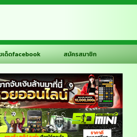
ขเด็ดfacebook
สมัครสมาชิก