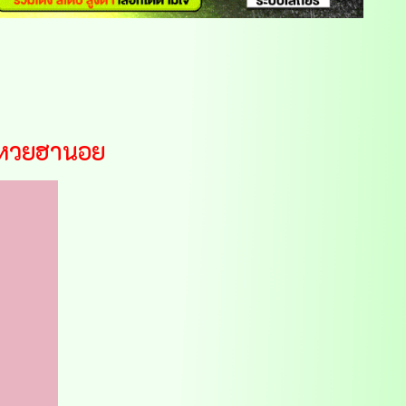
ยนหวยฮานอย