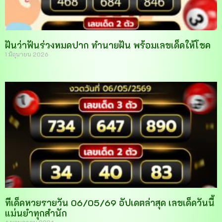
ฝันว่าฟันร่วงหมดปาก ทำนายฝัน พร้อมเลขเด็ดให้โชค
1 มิถุนายน 2026
ทีเด็ดหวยรายวัน 06/05/69 อัปเดตล่าสุด เลขเด็ดวันนี้
แม่นยำทุกสำนัก
6 พฤษภาคม 2026