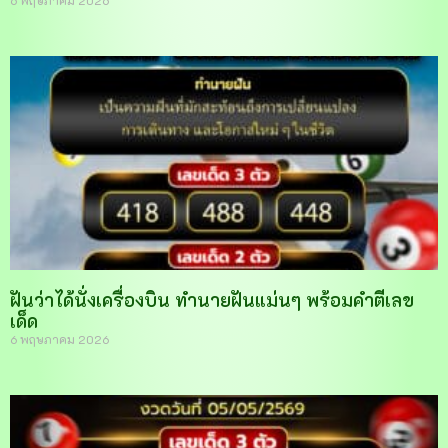
ฝันว่าได้นั่งเครื่องบิน ทำนายฝันแม่นๆ พร้อมคำตีเลข
เด็ด
6 พฤษภาคม 2026