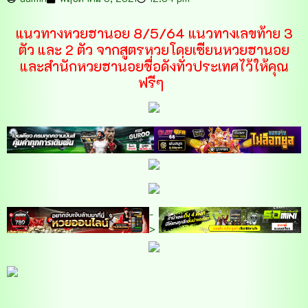
แนวทางหวยฮานอย 8/5/64 แนวทางเลขท้าย 3
ตัว และ 2 ตัว จากสูตรหวยโดยเซียนหวยฮานอย
และสำนักหวยฮานอยชื่อดังทั่วประเทศไว้ให้คุณ
ฟรีๆ
-
>