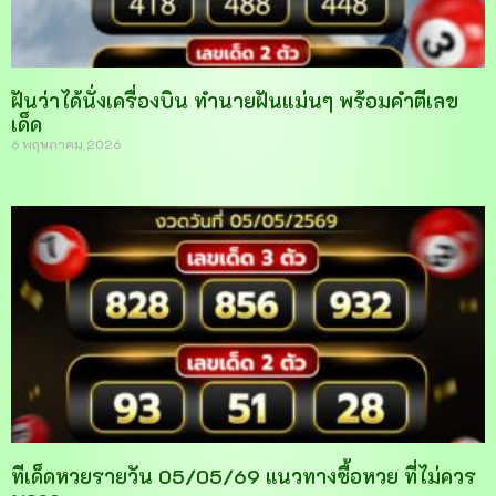
ฝันว่าได้นั่งเครื่องบิน ทำนายฝันแม่นๆ พร้อมคำตีเลข
เด็ด
6 พฤษภาคม 2026
ทีเด็ดหวยรายวัน 05/05/69 แนวทางซื้อหวย ที่ไม่ควร