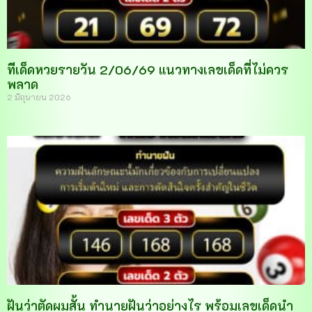
ทีเด็ดหวยรายวัน 2/06/69 แนวทางเลขเด็ดที่ไม่ควร
พลาด
2 มิถุนายน 2026
ฝันว่าตัดผมสั้น ทำนายฝันว่าอย่างไร พร้อมเลขเด็ดนำ