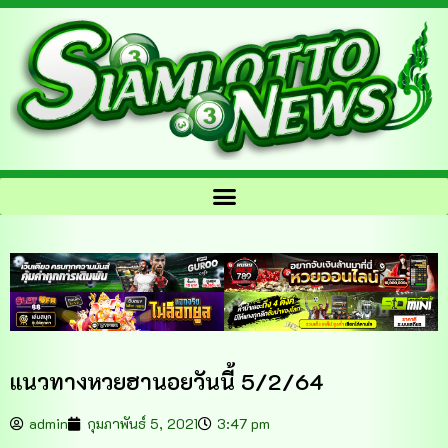
แนวทางหวยฮานอยวันนี้ 5/2/64
admin
กุมภาพันธ์ 5, 2021
3:47 pm