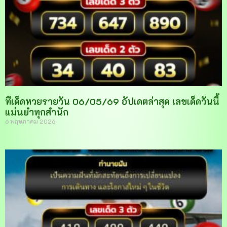
ทีเด็ดหวยรายวัน 06/05/69 อัปเดตล่าสุด เลขเด็ดวันนี้
แม่นยำทุกสำนัก
6 พฤษภาคม 2026