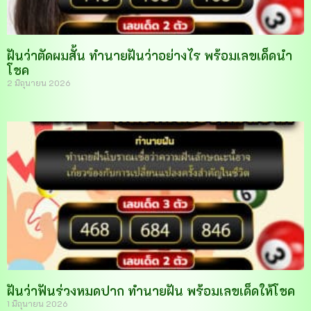
ฝันว่าตัดผมสั้น ทำนายฝันว่าอย่างไร พร้อมเลขเด็ดนำ
โชค
2 มิถุนายน 2026
ฝันว่าฟันร่วงหมดปาก ทำนายฝัน พร้อมเลขเด็ดให้โชค
1 มิถุนายน 2026