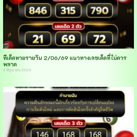
ทีเด็ดหวยรายวัน 2/06/69 แนวทางเลขเด็ดที่ไม่ควร
พลาด
2 มิถุนายน 2026