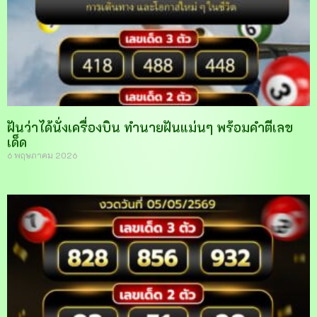
ฝันว่าได้นั่งเครื่องบิน ทำนายฝันแม่นๆ พร้อมคำตีเลข
เด็ด
6 พฤษภาคม 2026