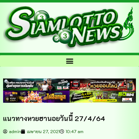
แนวทางหวยฮานอยวันนี้ 27/4/64
admin
เมษายน 27, 2021
10:47 am