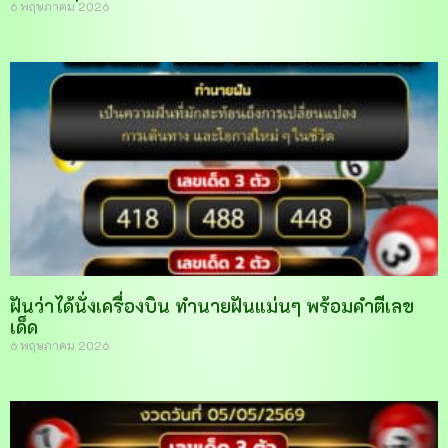
6 พฤษภาคม 2026
ฝันว่าได้นั่งเครื่องบิน ทำนายฝันแม่นๆ พร้อมคำตีเลข
เด็ด
6 พฤษภาคม 2026