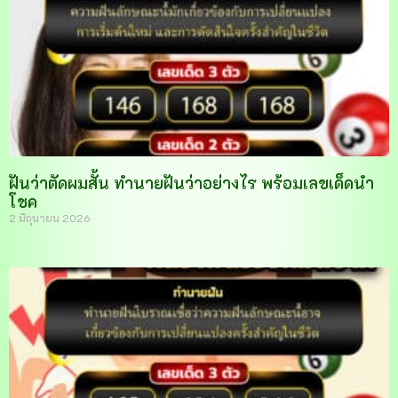
ฝันว่าตัดผมสั้น ทำนายฝันว่าอย่างไร พร้อมเลขเด็ดนำ
โชค
2 มิถุนายน 2026