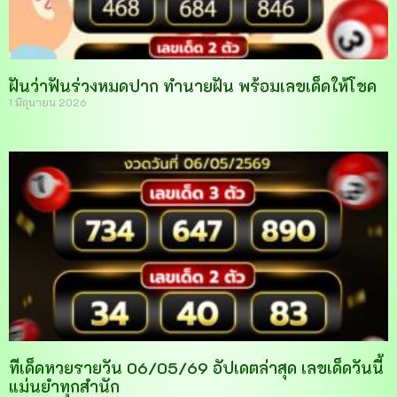
ฝันว่าฟันร่วงหมดปาก ทำนายฝัน พร้อมเลขเด็ดให้โชค
1 มิถุนายน 2026
ทีเด็ดหวยรายวัน 06/05/69 อัปเดตล่าสุด เลขเด็ดวันนี้
แม่นยำทุกสำนัก