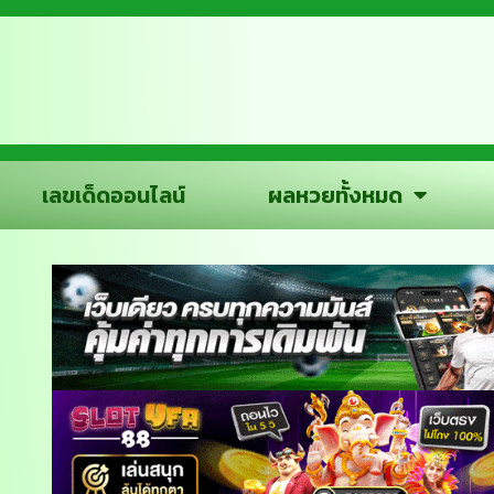
เลขเด็ดออนไลน์
ผลหวยทั้งหมด