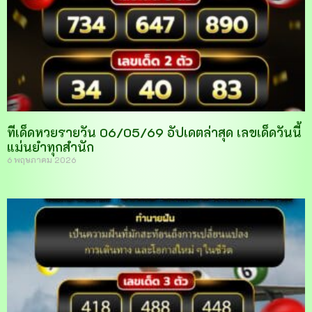
ทีเด็ดหวยรายวัน 06/05/69 อัปเดตล่าสุด เลขเด็ดวันนี้
แม่นยำทุกสำนัก
6 พฤษภาคม 2026