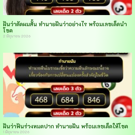
ฝันว่าตัดผมสั้น ทำนายฝันว่าอย่างไร พร้อมเลขเด็ดนำ
โชค
2 มิถุนายน 2026
ฝันว่าฟันร่วงหมดปาก ทำนายฝัน พร้อมเลขเด็ดให้โชค
1 มิถุนายน 2026