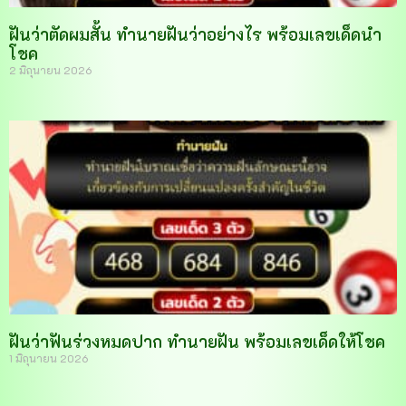
ฝันว่าตัดผมสั้น ทำนายฝันว่าอย่างไร พร้อมเลขเด็ดนำ
โชค
2 มิถุนายน 2026
ฝันว่าฟันร่วงหมดปาก ทำนายฝัน พร้อมเลขเด็ดให้โชค
1 มิถุนายน 2026