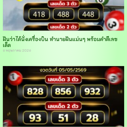
ฝันว่าได้นั่งเครื่องบิน ทำนายฝันแม่นๆ พร้อมคำตีเลข
เด็ด
6 พฤษภาคม 2026