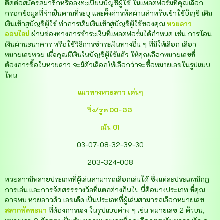
ติดต่อสมัครสมาชิกหรือลงทะเบียนบัญชีผู้ใช้ ในแพลตฟอร์มที่คุณเลือก
กรอกข้อมูลที่จำเป็นตามที่ระบุ
และตั้งค่ารหัสผ่านสำหรับเข้าใช้บัญชี เติม
เงินเข้าสู่บัญชีผู้ใช้ ทำการเติมเงินเข้าสู่บัญชีผู้ใช้ของคุณ
หวยลาว
ออนไลน์
ผ่านช่องทางการชำระเงินที่แพลตฟอร์มได้กำหนด เช่น การโอน
เงินผ่านธนาคาร หรือใช้วิธีการชำระเงินทางอื่น ๆ ที่มีให้เลือก เลือก
หมายเลขหวย เมื่อคุณมีเงินในบัญชีผู้ใช้แล้ว
ให้คุณเลือกหมายเลขที่
ต้องการซื้อในหวยลาว จะมีตัวเลือกให้เลือกว่าจะซื้อหมายเลขในรูปแบบ
ไหน
แนวทางหวยลาว เด่นๆ
วิ่ง/รูด 00-33
เน้น 01
03-07-08-32-39-30
203-324-008
หวยลาวมีหลายประเภทที่ผู้เล่นสามารถเลือกเล่นได้ ซึ่งแต่ละประเภทมีกฎ
การเล่น และการจัดสรรรางวัลที่แตกต่างกันไป นี่คือบางประเภท
ที่คุณ
อาจพบ หวยลาวตัว เลขเด็ด เป็นประเภทที่ผู้เล่นสามารถเลือกหมายเลข
สลากพัดทะนา
ที่ต้องการเอง ในรูปแบบต่าง ๆ เช่น หมายเลข 2 ตัวบน,