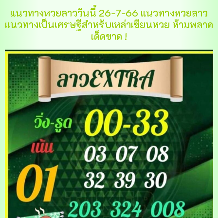
แนวทางหวยลาววันนี้ 26-7-66 แนวทางหวยลาว
แนวทางเป็นเศรษฐีสำหรับเหล่าเซียนหวย ห้ามพลาด
เด็ดขาด !