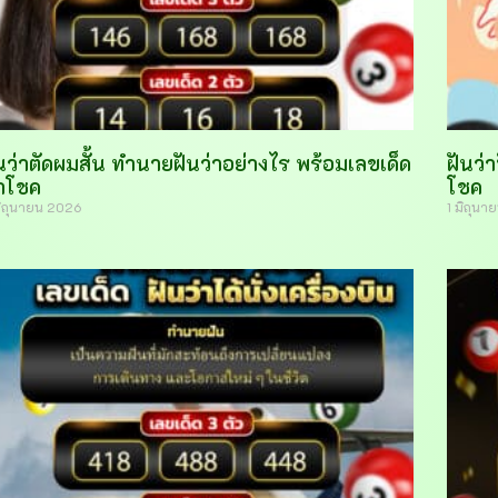
นว่าตัดผมสั้น ทำนายฝันว่าอย่างไร พร้อมเลขเด็ด
ฝันว่
ำโชค
โชค
มิถุนายน 2026
1 มิถุน