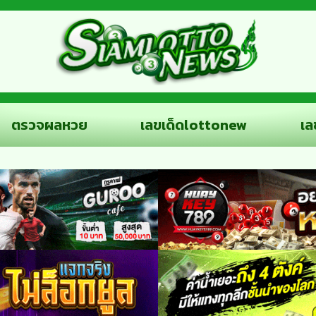
ตรวจผลหวย
เลขเด็ดlottonew
เล