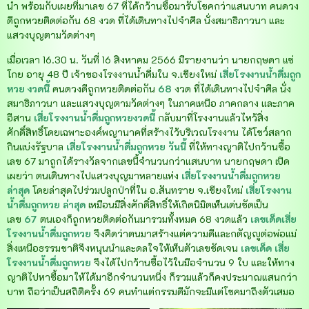
นำ พร้อมกับเผยที่มาเลข 67 ที่ได้กว้านซื้อมารับโชคกว่าแสนบาท คนดวง
ดีถูกหวยติดต่อกัน 68 งวด ที่ได้เดินทางไปจำศีล นั่งสมาธิภาวนา และ
แสวงบุญตามวัดต่างๆ
เมื่อเวลา 16.30 น. วันที่ 16 สิงหาคม 2566 มีรายงานว่า นายกฤษดา แซ่
โกย อายุ 48 ปี เจ้าของโรงงานน้ำดื่มใน จ.เชียงใหม่
เสี่ยโรงงานน้ำดื่มถูก
หวย งวดนี้
คนดวงดีถูกหวยติดต่อกัน
68
งวด ที่ได้เดินทางไปจำศีล นั่ง
สมาธิภาวนา และแสวงบุญตามวัดต่างๆ ในภาคเหนือ ภาคกลาง และภาค
อีสาน
เสี่ยโรงงานน้ำดื่มถูกหวยงวดนี้
กลับมาที่โรงงานแล้วไหว้สิ่ง
ศักดิ์สิทธิ์โดยเฉพาะองค์พญานาคที่สร้างไว้บริเวณโรงงาน ได้โชว์สลาก
กินแบ่งรัฐบาล
เสี่ยโรงงานน้ำดื่มถูกหวย วันนี้
ที่ให้ทางญาติไปกว้านซื้อ
เลข 67 มาถูกได้รางวัลจากเลขนี้จำนวนกว่าแสนบาท นายกฤษดา เปิด
เผยว่า ตนเดินทางไปแสวงบุญมาหลายแห่ง
เสี่ยโรงงานน้ำดื่มถูกหวย
ล่าสุด
โดยล่าสุดไปร่วมปลูกป่าที่ใน อ.สันทราย จ.เชียงใหม่
เสี่ยโรงงาน
น้ำดื่มถูกหวย ล่าสุด
เหมือนมีสิ่งศักดิ์สิทธิ์ให้เกิดนิมิตเห็นเด่นชัดเป็น
เลข
67
ตนเองก็ถูกหวยติดต่อกันมารวมทั้งหมด 68 งวดแล้ว
เลขเด็ดเสี่ย
โรงงานน้ำดื่มถูกหวย
จึงคิดว่าตนมาสร้างแต่ความดีและกตัญญูต่อพ่อแม่
สิ่งเหนือธรรมชาติจึงหนุนนำและดลใจให้เห็นตัวเลขชัดเจน
เลขเด็ด เสี่ย
โรงงานน้ำดื่มถูกหวย
จึงได้ไปกว้านซื้อไว้ในมือจำนวน 9 ใบ และให้ทาง
ญาติไปหาซื้อมาให้ได้มาอีกจำนวนหนึ่ง
ก็รวมแล้วก็คงประมาณแสนกว่า
บาท ถือว่าเป็นสถิติครั้ง 69 คนทำแต่กรรมดีมักจะมีแต่โชคมาถึงตัวเสมอ