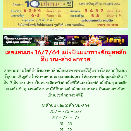
เลขแสนเฮง 16/7/64 แบ่งปันแนวทางข้อมูลหลัก
สิบ บน-ล่าง พารวย
คอหวยท่านใดที่กำลังมองหาสำนักแนวทางหวยไว้ลุ้นรางวัลสลากกินแบ่ง
รัฐบาล เชิญเปิดใจรับชมหวยซองเลขแสนเฮง ให้แนวทางข้อมูลหลักสิบ 2
ตัว 3 ตัว บน-ล่าง เป็นหวยเด็ดหนึ่งสำนักที่ให้แม่นไม่แพ้สำนักอื่นๆ เลขเด็ด
ซองดังเข้าทุกงวดต้องมอบให้กับทางสำนักเลขแสนเฮง อัพเดทเลขเด็ดๆ
เป็นประจำทุกงวดที่นี่
3 ตัวบน และ 2 ตัว บน-ล่าง
757 – 775 – 577
717 – 771 – 177
51 – 15
21 – 12