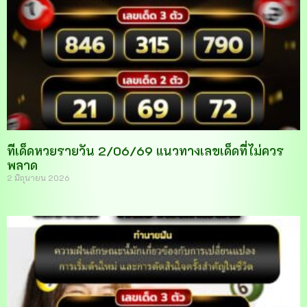
ทีเด็ดหวยรายวัน 2/06/69 แนวทางเลขเด็ดที่ไม่ควร
พลาด
2 มิถุนายน 2026