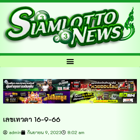
เลขเทวดา 16-9-66
admin
กันยายน 9, 2023
8:02 am