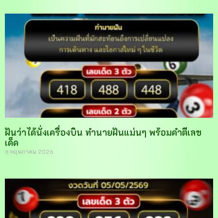
ฝันว่าได้นั่งเครื่องบิน ทำนายฝันแม่นๆ พร้อมคำตีเลข
เด็ด
6 พฤษภาคม 2026