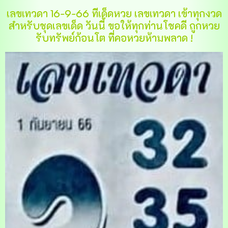
เลขเทวดา 16-9-66 ทีเด็ดหวย เลขเทวดา เข้าทุกงวด
สำหรับชุดเลขเด็ด วันนี้ ขอให้ทุกท่านโชคดี ถูกหวย
รับทรัพย์ก้อนโต ที่คอหวยห้ามพลาด !