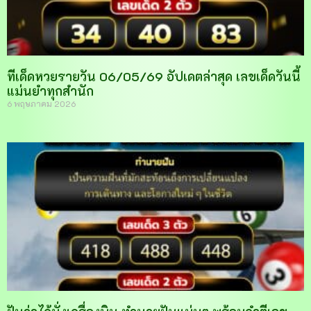
ทีเด็ดหวยรายวัน 06/05/69 อัปเดตล่าสุด เลขเด็ดวันนี้
แม่นยำทุกสำนัก
6 พฤษภาคม 2026