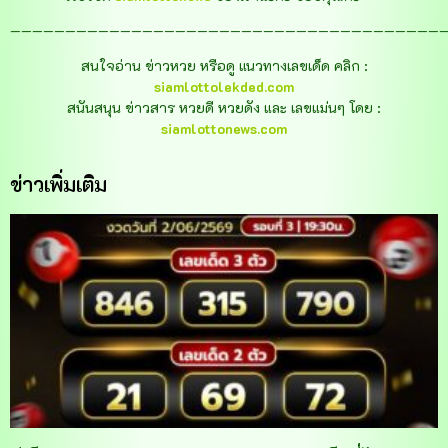
———————————————————————————————————————
สนใจอ่าน ข่าวหวย หรือดู แนวทางเลขเด็ด คลิก :
siamlottolekded.com
สนันสนุน ข่าวสาร หวยดี หวยดัง และ เลขแม่นๆ โดย :
siamlottonews.com
ข่าวเพิ่มเติม