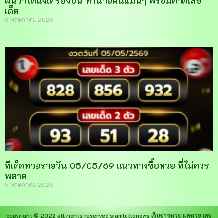
ฝันว่าได้นั่งเครื่องบิน ทำนายฝันแม่นๆ พร้อมคำตีเลข
เด็ด
6 พฤษภาคม 2026
ทีเด็ดหวยรายวัน 05/05/69 แนวทางซื้อหวย ที่ไม่ควร
พลาด
5 พฤษภาคม 2026
copyright © 2022 all rights reserved
siamlottonews
เว็บข่าวหวย ผลหวย เลข