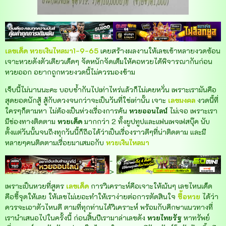
เลขเด็ด หวยเงินไหลมา1-9-65
เคยสร้างผลงานให้เลขเข้าหลายงวดซ้อน
เจาะหวยดังตัวเดียวเด็ดๆ จัดหนักจัดเต็มให้คอหวยได้พิจารณากันก่อน
หวยออก อยากถูกหวยงวดนี้ไม่ควรมองข้าม
เจ็บนี้ไม่นานนะคะ บอบช้ำกันไปเท่าไหร่แล้วก็ไม่เคยหวั่น เพราะเรามันคือ
สุดยอดนักสู้ สู้กับดวงจนกว่าจะเป็นวันที่ใช่เท่านั้น เจาะ
เลขมงคล
งวดนี้ที่
ใครๆก็ตามหา ไม่ต้องเป็นห่วงเรื่องการค้น
หวยออนไลน์
ไม่เจอ เพราะเรา
มีช่องทางติดตาม
หวยเด็ด
มากกว่า 2 ทั้งยูปทูปและแฟนเพจเฟสบุ๊ค นับ
ตั้งแต่วันนั้นจนถึงทุกวันนี้ก็ถือได้ว่าเป็นเรื่องราวดีๆที่น่าติดตาม และมี
หลายๆคนติดตามเรื่อยมาเสมอกับ
หวยเงินไหลมา
-
>
เพราะเป็นหวยที่สูตร
เลขเด็ด
การวิเคราะห์คือเจาะให้เน้นๆ เลขไหนเด็ด
คือชี้จุดให้เลย ให้เลขไม่เยอะทำให้เราง่ายต่อการตัดสินใจ
ซื้อหวย
ได้ว่า
ควรจะเอาตัวไหนดี ตามที่ทุกท่านได้วิเคราะห์ พร้อมกับศึกษาแนวทางที่
เรานำเสนอไปในครั้งนี้ ก่อนสิ้นปีเรามาล่าเลขดัง
หวยไทยรัฐ
หาทรัพย์