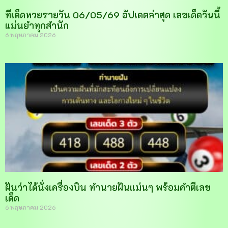
ทีเด็ดหวยรายวัน 06/05/69 อัปเดตล่าสุด เลขเด็ดวันนี้
แม่นยำทุกสำนัก
6 พฤษภาคม 2026
ฝันว่าได้นั่งเครื่องบิน ทำนายฝันแม่นๆ พร้อมคำตีเลข
เด็ด
6 พฤษภาคม 2026