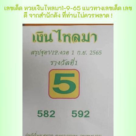
เลขเด็ด หวยเงินไหลมา1-9-65 แนวทางเลขเด็ด เลข
ดี จากสำนักดัง ที่ท่านไม่ควรพลาด !