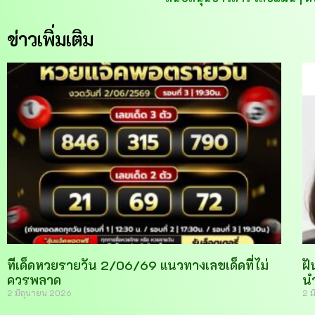
ข่าวเพิ่มเติม
ทีเด็ดหวยรายวัน 2/06/69 แนวทางเลขเด็ดที่ไม่
ฝั
ควรพลาด
น
2 มิถุนายน 2026
2 