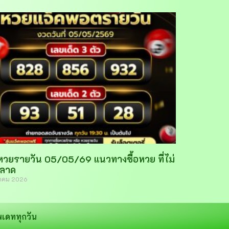
ดหวยรายวัน 05/05/69 แนวทางซื้อหวย ที่ไม่
ลาด
าคม 2026
พเดททุกวัน