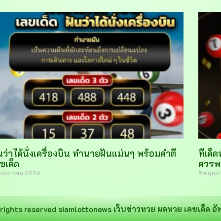
นว่าได้นั่งเครื่องบิน ทำนายฝันแม่นๆ พร้อมคำตี
ทีเด็
ขเด็ด
ควรพ
พฤษภาคม 2026
5 พฤษภ
rights reserved
siamlottonews
เว็บข่าวหวย ผลหวย เลขเด็ด อั