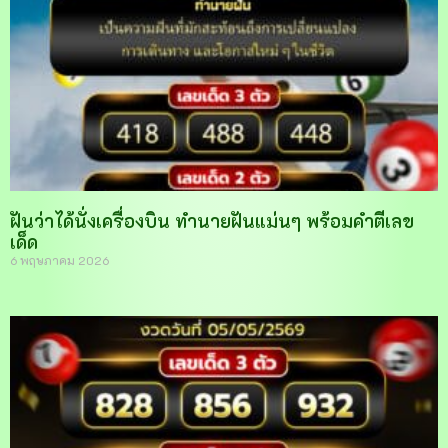
ฝันว่าได้นั่งเครื่องบิน ทำนายฝันแม่นๆ พร้อมคำตีเลข
เด็ด
6 พฤษภาคม 2026