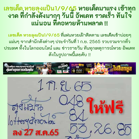
เลขเด็ด หวยลุงแป้น1/9/65
หวยเด็ดมาแรง เข้าทุก
งวด ที่กำลังดังมากๆ วันนี้ อัพเดท รวดเร็ว ทันใจ
แน่นอน ที่คอหวยห้ามพลาด !!
เลขเด็ด หวยลุงแป้น1/9/65
ที่แฟนหวยเฝ้าติดตาม เลขเด็ดเข้าบ่อยๆ
แม่นๆ
จากสำนักดังต่างๆ ประจำวันที่ 1 ก.ย. 2565 รวบรวมจากทั่ว
ประเทศ ทั้งในโลกออนไลน์
และ ข่าวรายวัน ทันทุกเหตุการณ์หวย อัพเดท
ดังในรูปถาพนี้เลยคับ !!