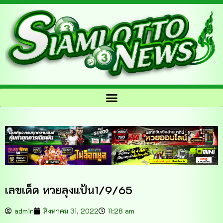
เลขเด็ด หวยลุงแป้น1/9/65
admin
สิงหาคม 31, 2022
11:28 am