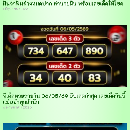
ฝันว่าฟันร่วงหมดปาก ทำนายฝัน พร้อมเลขเด็ดให้โชค
1 มิถุนายน 2026
ทีเด็ดหวยรายวัน 06/05/69 อัปเดตล่าสุด เลขเด็ดวันนี้
แม่นยำทุกสำนัก
6 พฤษภาคม 2026