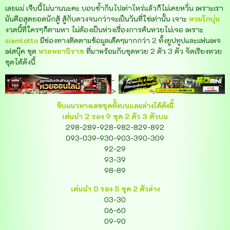
เลยแม่ เจ็บนี้ไม่นานนะคะ บอบช้ำกันไปเท่าไหร่แล้วก็ไม่เคยหวั่น เพราะเรา
มันคือสุดยอดนักสู้ สู้กับดวงจนกว่าจะเป็นวันที่ใช่เท่านั้น เจาะ
หวยโกบุ่น
งวดนี้ที่ใครๆก็ตามหา ไม่ต้องเป็นห่วงเรื่องการค้นหวยไม่เจอ เพราะ
siamlotto
มีช่องทางติดตามข้อมูลเด็ดๆมากกว่า 2 ทั้งยูปทูปและแฟนเพจ
เฟสบุ๊ค ชุด
หวยพยานิราช
ที่มาพร้อมกับชุดหวย 2 ตัว 3 ตัว จัดเรียงหวย
ชุดได้ดังนี้
-
>
จับแนวทางเลขชุดทั้งบนและล่างได้ดังนี้
เด่นนำ 2 รอง 9 ชุด 2 ตัว 3 ตัวบน
298-289-928-982-829-892
093-039-930-903-390-309
92-29
93-39
98-89
เด่นนำ 0 รอง 5 ชุด 2 ตัวล่าง
03-30
06-60
09-90