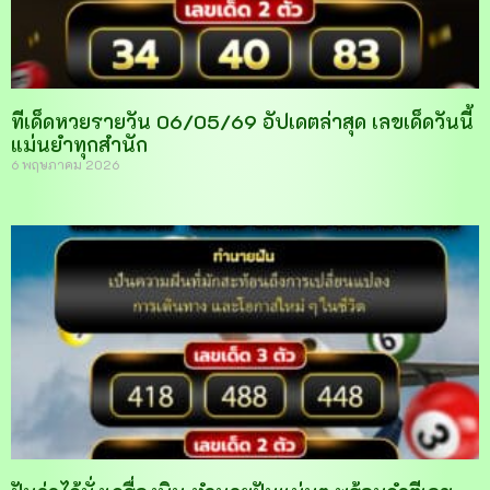
ทีเด็ดหวยรายวัน 06/05/69 อัปเดตล่าสุด เลขเด็ดวันนี้
แม่นยำทุกสำนัก
6 พฤษภาคม 2026