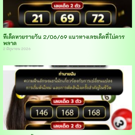
ทีเด็ดหวยรายวัน 2/06/69 แนวทางเลขเด็ดที่ไม่ควร
พลาด
2 มิถุนายน 2026