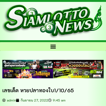
เลขเด็ด หวยปลาทองใบ1/10/65
admin
กันยายน 27, 2022
9:45 am