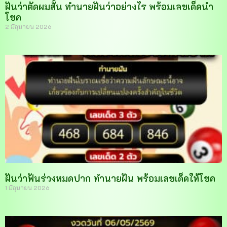
ฝันว่าตัดผมสั้น ทำนายฝันว่าอย่างไร พร้อมเลขเด็ดนำ
โชค
2 มิถุนายน 2026
ฝันว่าฟันร่วงหมดปาก ทำนายฝัน พร้อมเลขเด็ดให้โชค
1 มิถุนายน 2026