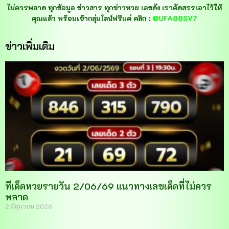
ไม่ควรพลาด ทุกข้อมูล ข่าวสาร ทุกข่าวหวย เลขดัง เราคัดสรรเอาไว้ให้
คุณแล้ว พร้อมเข้ากลุ่มไลน์ฟรีแค่ คลิก :
@UFA88SV7
ข่าวเพิ่มเติม
ทีเด็ดหวยรายวัน 2/06/69 แนวทางเลขเด็ดที่ไม่ควร
พลาด
2 มิถุนายน 2026