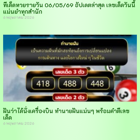
ทีเด็ดหวยรายวัน 06/05/69 อัปเดตล่าสุด เลขเด็ดวันนี้
แม่นยำทุกสำนัก
6 พฤษภาคม 2026
ฝันว่าได้นั่งเครื่องบิน ทำนายฝันแม่นๆ พร้อมคำตีเลข
เด็ด
6 พฤษภาคม 2026