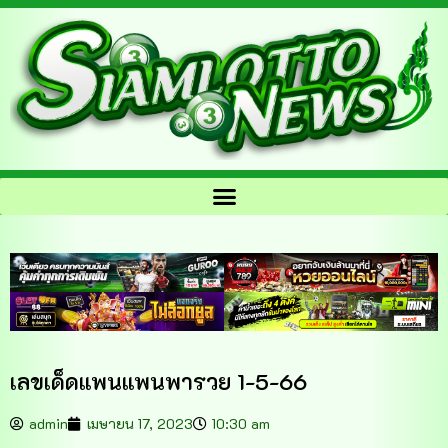
เลขเด็ดแพนแพนพารวย 1-5-66
admin
เมษายน 17, 2023
10:30 am