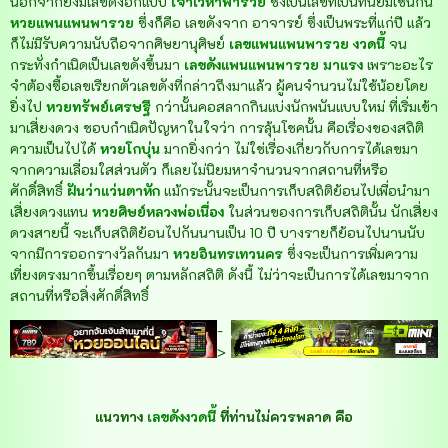
นอกจากยังมีเลขดังอีกแบบ
เจ้าเวหาพารวย
ซึ่งเป็นเลขที่เป็นที่นิยมเช่นกัน
หวยแพนแพนพารวย
ซึ่งก็คือ เลขดังจาก อาจารย์ ซึ่งเป็นพระที่แก่ปี แล้ว
ก็ไม่มีรับความนับถือจากศิษยานุศิษย์
เลขแพนแพนพารวย งวดนี้
จน
กระทั่งกำเนิดเป็นเลขดังขึ้นมา
เลขดังแพนแพนพารวย มาแรง
เพราะอะไร
จำต้องซื้อเลขเรียกตัวเลขดังที่กล่าวถึงมาแล้ว ผู้คนจำนวนไม่ใช้น้อยโดย
ยิ่งไป
หวยทรัพย์เศรษฐี
กว่านั้นคอสลากกินแบ่งนักพนันแบบใหม่ ที่เริ่มเข้า
มาเสี่ยงดวง ชอบกำเนิดปัญหาในใจว่า การลุ้นโชคนั้น คือเรื่องของสถิติ
ความเป็นไปได้
หวยโกบุ่น
มากยิ่งกว่า ไม่ใช่เรื่องเกี่ยวกับการได้เลขมา
จากความเลื่อมใสส่วนตัว ก็เลยไม่นิยมหาจำนวนจากสถานที่หรือ
ศักดิ์สิทธิ์
ฝันว่าแว่นตาหัก
แม้กระนั้นจะเป็นการเก็บสถิติย้อนไปเพื่อนำมา
เสี่ยงดวงแทน
หวยศิษย์หลวงพ่อเนื่อง
ในส่วนของการเก็บสถิตินั้น นักเสี่ยง
ดวงสายนี้ จะเก็บสถิติย้อนไปกันนานเป็น 10 ปี บางรายก็ย้อนไปนานนับ
จากมีการออกรางวัลกันมา
หวยอินทรเทวนคร
ซึ่งจะเป็นการเพิ่มความ
เที่ยงตรงมากขึ้นเรื่อยๆ ตามหลักสถิติ ดังนี้ ไม่ว่าจะเป็นการได้เลขมาจาก
สถานที่หรือสิ่งศักดิ์สิทธิ์
-
>
แนวทาง
เลขดังงวดนี้
ที่ท่านไม่ควรพลาด คือ