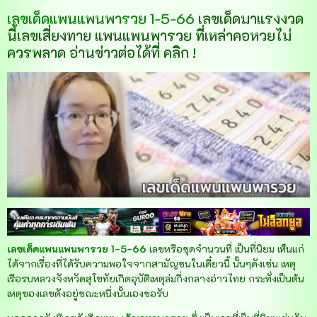
เลขเด็ดแพนแพนพารวย 1-5-66
เลขเด็ดมาแรงงวด
นี้เลขเสี่ยงทาย แพนแพนพารวย ที่เหล่าคอหวยไม่
ควรพลาด อ่านข่าวต่อได้ที่ คลิก !
เลขเด็ดแพนแพนพารวย 1-5-66
เลขหรือชุดจำนวนที่ เป็นที่นิยม เห็นแก่
ได้จากเรื่องที่ได้รับความพอใจจากสามัญชนในเดี๋ยวนี้ นั้นๆดังเช่น เหตุ
เรือรบหลวงจังหวัดสุโขทัยเกิดอุบัติเหตุล่มกึ่งกลางอ่าวไทย กระทั่งเป็นต้น
เหตุของเลขดังอยู่ขณะหนึ่งนั้นเองขอรับ