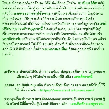
โดยจะมีการบอกถึงว่าตัวเอง ได้ฝันถึงเรื่องอะไรบ้าง
10 เซียน ลิขิต
แก่ผู้
พยากรณ์ ต่อจากนั้น ผู้พยากรณ์ก็จะเล่าให้ฟังว่าฝันดังที่ได้กล่าวผ่านมา
แล้วนั้น
หวยพระอาจารย์ชัยชนะ
จะตีเป็นเลขเด็ดอะไรบ้าง โดยอิงตาม
ตำราหรือเปล่า ก็อิงตามประวัติความเป็นมาของคนที่เคยมารับคำ
พยากรณ์ก่อนหน้าที่ผ่านมา แล้วนำเลขไปเสี่ยงดวง กระทั่งถูกรางวัล
ภาพ
ปริศนากุมารสร้างบุญงวดนี้
ฝันอะไรที่ชอบถูกเบอร์ หลายๆท่านที่ไม่รู้
เรื่องราวของกระบวนการทำนายเกี่ยวกับโชคลาภนั้น ชอบคิดไปเองว่า
หวยปักธงชัย
แม้พวกเรามีโชคพวกเราก็จะต้องฝันถึงเพรชเงินจินดา แต่ว่า
ในทางโหราศาสตร์ ไม่ได้เป็นแบบนั้น สำหรับวันนี้พวกเรามีลางร้ายจาก
ความฝัน ที่เมื่อฝันแบบงี้แล้ว
หวยหลวงพ่อเนื่อง
ก็ชอบถูกเบอร์กัน มาชี้แนะ
นะครับ
กดติดตาม ท่านจะได้รับข่าวสารพร้อม ข้อมูลเลขดังต่าง ๆ เรารวมเลข
เด็ดแม่น ๆ ไว้ให้แล้ว
และอื่นๆที่นี้ คลิก :
เลขเด็ดงวดนี้
ขอขอบ คุณผู้สนับสนุนหลัก เว็บหวยดังอันดับมาแรง รวมเลขดังวันนี้ ไว้
ให้แล้ว แค่ คลิก :
https://www.siamlottonews.com/
รวมทุกเรื่องข่าวหวย เลขเด็ดfacebook แนวทางลุ้นหวย หวยรัฐบาล รู้
ก่อนใครได้ที่นี้เท่านั้น ลุ้นโชคไปกับเรา คลิก :
เลขเด็ดท้าวเวสสุวรรณ