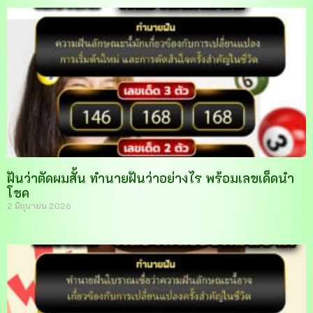
ฝันว่าตัดผมสั้น ทำนายฝันว่าอย่างไร พร้อมเลขเด็ดนำ
โชค
2 มิถุนายน 2026