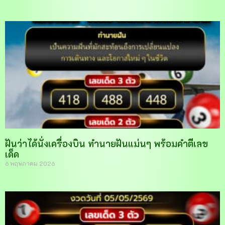
ฝันว่าได้นั่งเครื่องบิน ทำนายฝันแม่นๆ พร้อมคำตีเลข
เด็ด
6 พฤษภาคม 2026