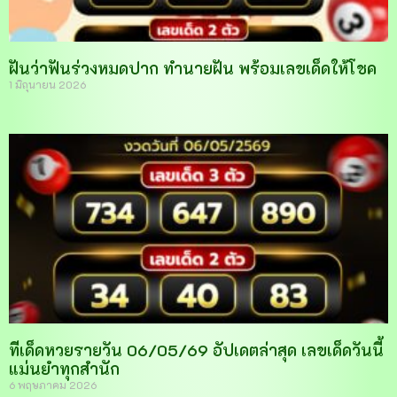
ฝันว่าฟันร่วงหมดปาก ทำนายฝัน พร้อมเลขเด็ดให้โชค
1 มิถุนายน 2026
ทีเด็ดหวยรายวัน 06/05/69 อัปเดตล่าสุด เลขเด็ดวันนี้
แม่นยำทุกสำนัก
6 พฤษภาคม 2026