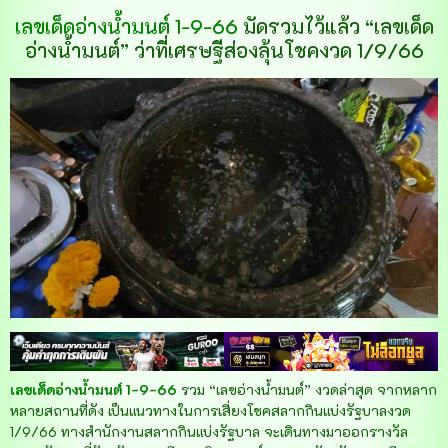
เลขเด็ดอ่างน้ำมนต์ 1-9-66
มัดรวมไว้แล้ว “เลขเด็ด
อ่างน้ำมนต์” ว่าที่เศรษฐีส่องลุ้นโชคงวด 1/9/66
เลขเด็ดอ่างน้ำมนต์ 1-9-66
รวม “เลขอ่างน้ำมนต์” งวดล่าสุด จากหลาก
หลายสถานที่ดัง เป็นแนวทางในการเสี่ยงโชคสลากกินแบ่งรัฐบาลงวด
1/9/66 ทางสำนักงานสลากกินแบ่งรัฐบาล จะเดินทางมาออกรางวัล