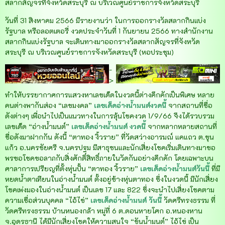
สลากสัญจรที่จังหวัดสระบุรี ณ บริเวณศูนย์ราชการจังหวัดสระบุรี
วันที่ 31 สิงหาคม 2566 มีรายงานว่า ในการออกรางวัลสลากกินแบ่ง
รัฐบาล หรือลอตเตอรี่ งวดประจำวันที่ 1 กันยายน 2566 ทางสำนักงาน
สลากกินแบ่งรัฐบาล จะเดินทางมาออกรางวัลสลากสัญจรที่จังหวัด
สระบุรี ณ บริเวณศูนย์ราชการจังหวัดสระบุรี (หอประชุม)
-
>
ทำให้บรรยากาศการแสวงหาเลขเด็ดในงวดนี้ต่างคึกคักเป็นพิเศษ หลาย
คนต่างพากันส่อง “เลขมงคล”
เลขเด็ดอ่างน้ำมนต์งวดนี้
จากสถานที่ชื่อ
ดังต่างๆ เพื่อนำไปเป็นแนวทางในการลุ้นโชคงวด 1/9/66 จึงได้รวบรวม
เลขเด็ด “อ่างน้ำมนต์”
เลขเด็ดอ่างน้ำมนต์ งวดนี้
จากหลากหลายสถานที่
ชื่อดังมาฝากกัน ดังนี้ “ตาทอง งิ้วราย” ที่วัดสว่างอารมณ์ แคแถว ต.ขุน
แก้ว อ.นครชัยศรี จ.นครปฐม มีสาธุชนและนักเสี่ยงโชคเริ่มเดินทางมาขอ
พรขอโชคขอลาภกับสิ่งศักดิ์สิทธิ์ภายในวัดกันอย่างคึกคัก โดยเฉพาะบน
ศาลาการเปรียญที่ตั้งหุ่นปั้น “ตาทอง งิ้วราย”
เลขเด็ดอ่างน้ำมนต์วันนี้
ที่มี
หยดน้ำตาเทียนในอ่างน้ำมนต์ ตั้งอยู่ข้างหุ่นตาทอง ซึ่งในงวดนี้ มีนักเสี่ยง
โชคเพ่งมองในอ่างน้ำมนต์ เป็นเลข 17 และ 822 ซึ่งจะนำไปเสี่ยงโชคตาม
ความเชื่อส่วนบุคคล “ไอ้ไข่”
เลขเด็ดอ่างน้ำมนต์ วันนี้
วัดศรีทรงธรรม ที่
วัดศรีทรงธรรม บ้านหนองกล้า หมู่ที่ 6 ต.ดอนหายโศก อ.หนองหาน
จ.อุดรธานี ได้มีนักเสี่ยงโชคให้ความสนใจ “ขันน้ำมนต์” ไอ้ไข่ เป็น