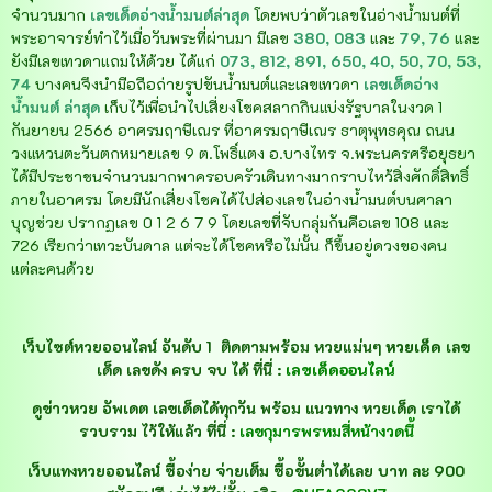
จำนวนมาก
เลขเด็ดอ่างน้ำมนต์ล่าสุด
โดยพบว่าตัวเลขในอ่างน้ำมนต์ที่
พระอาจารย์ทำไว้เมื่อวันพระที่ผ่านมา มีเลข
380, 083
และ
79, 76
และ
ยังมีเลขเทวดาแถมให้ด้วย ได้แก่
073, 812, 891, 650, 40, 50, 70, 53,
74
บางคนจึงนำมือถือถ่ายรูปขันน้ำมนต์และเลขเทวดา
เลขเด็ดอ่าง
น้ำมนต์ ล่าสุด
เก็บไว้เพื่อนำไปเสี่ยงโชคสลากกินแบ่งรัฐบาลในงวด 1
กันยายน 2566 อาศรมฤาษีเณร ที่อาศรมฤาษีเณร ธาตุพุทธคุณ ถนน
วงแหวนตะวันตกหมายเลข 9 ต.โพธิ์แตง อ.บางไทร จ.พระนครศรีอยุธยา
ได้มีประชาชนจำนวนมากพาครอบครัวเดินทางมากราบไหว้สิ่งศักดิ์สิทธิ์
ภายในอาศรม โดยมีนักเสี่ยงโชคได้ไปส่องเลขในอ่างน้ำมนต์บนศาลา
บุญช่วย ปรากฏเลข 0 1 2 6 7 9 โดยเลขที่จับกลุ่มกันคือเลข 108 และ
726 เรียกว่าเทวะบันดาล แต่จะได้โชคหรือไม่นั้น ก็ขึ้นอยู่ดวงของคน
แต่ละคนด้วย
เว็บไซต์หวยออนไลน์ อันดับ 1 ติดตามพร้อม หวยแม่นๆ
หวยเด็ด
เลข
เด็ด เลขดัง ครบ จบ ได้ ที่นี่ :
เลขเด็ดออนไลน์
ดูข่าวหวย อัพเดต เลขเด็ดได้ทุกวัน พร้อม แนวทาง หวยเด็ด เราได้
รวบรวม ไว้ให้แล้ว ที่นี่ :
เลขกุมารพรหมสี่หน้างวดนี้
เว็บแทงหวยออนไลน์ ซื้อง่าย จ่ายเต็ม ซื้อขั้นต่ำได้เลย บาท ละ 900