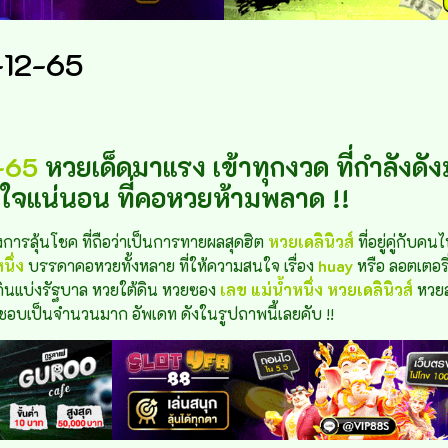
-12-65
-65
หวยเด็ดมาแรง เข้าทุกงวด ที่กำลังดัง
นใจแน่นอน ที่คอหวยห้ามพลาด !!
งการลุ้นโชค ที่ถือว่าเป็นการทายผลสุดฮิต
หวยเดลินิวส์
ที่อยู่คู่กับ
นึ่ง
บรรดาคอหวยทั้งหลาย ที่ให้ความสนใจ เรื่อง
huay
หรือ ลอตเตอรี
ินแบ่งรัฐบาล หวยใต้ดิน หวยซอง
เลข แม่น้ำหนึ่ง
หวยเดลินิวส์
หวยล
ชอบเป็นจำนวนมาก อัพเดท ดังในรูปถาพนี้เลยคับ !!