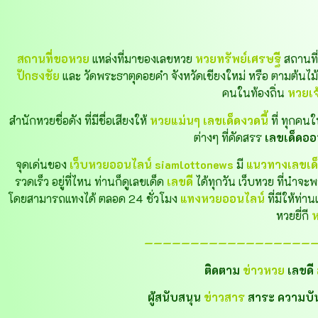
สถานที่ขอหวย
แหล่งที่มาของเลขหวย
หวยทรัพย์เศรษฐี
สถานที่ท
ปักธงชัย
และ วัดพระธาตุดอยคำ จังหวัดเชียงใหม่ หรือ ตามต้นไม้เ
คนในท้องถิ่น
หวยเจ
สำนักหวยชื่อดัง ที่มีชื่อเสียงให้
หวยแม่นๆ
เลขเด็ดงวดนี้
ที่ ทุกคน
ต่างๆ ที่คัดสรร
เลขเด็ดออ
จุดเด่นของ
เว็บหวยออนไลน์
siamlottonews
มี
แนวทางเลขเด
รวดเร็ว อยู่ที่ไหน ท่านก็ดูเลขเด็ด
เลขดี
ได้ทุกวัน เว็บหวย ที่นำจ
โดยสามารถแทงได้ ตลอด 24 ชั่วโมง
แทงหวยออนไลน์
ที่มีให้ท
หวยยี่กี
ห
——————————————————
ติดตาม
ข่าวหวย
เลขดี
ผู้สนับสนุน
ข่าวสาร
สาระ ความบั