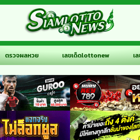
ตรวจผลหวย
เลขเด็ดlottonew
เล