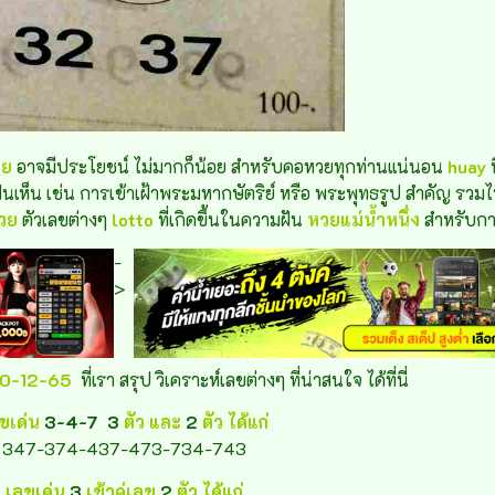
วย
อาจมีประโยชน์ ไม่มากก็น้อย สำหรับคอหวยทุกท่านแน่นอน
huay
ท
ฝันเห็น เช่น การเข้าเฝ้าพระมหากษัตริย์ หรือ พระพุทธรูป สำคัญ รวม
หวย
ตัวเลขต่างๆ
lotto
ที่เกิดขึ้นในความฝัน
หวยแม่น้ำหนึ่ง
สำหรับการ
-
>
0-12-65
ที่เรา สรุป วิเคราะห์เลขต่างๆ ที่น่าสนใจ ได้ที่นี่
ขเด่น
3-4-7 3
ตัว และ
2
ตัว ได้แก่
347-374-437-473-734-743
เลขเด่น
3
เข้าคู่เลข
2
ตัว ได้แก่