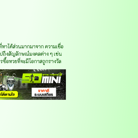
ี่หาได้ส่วนมากมาจาก ความเชื่อ
ไปถึงสัญลักษณ์มงคลต่าง ๆ เช่น
ซื้อหวยที่จะมีโอกาสถูกรางวัล