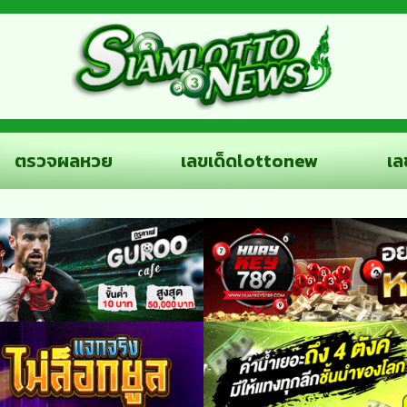
ตรวจผลหวย
เลขเด็ดlottonew
เล