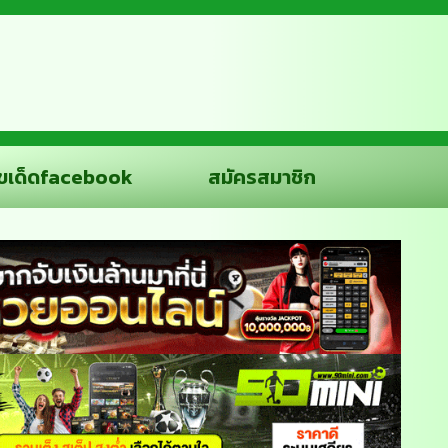
ขเด็ดfacebook
สมัครสมาชิก