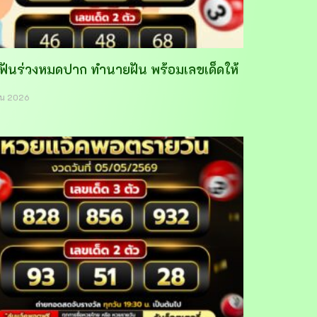
าฟันร่วงหมดปาก ทำนายฝัน พร้อมเลขเด็ดให้
ายน 2026