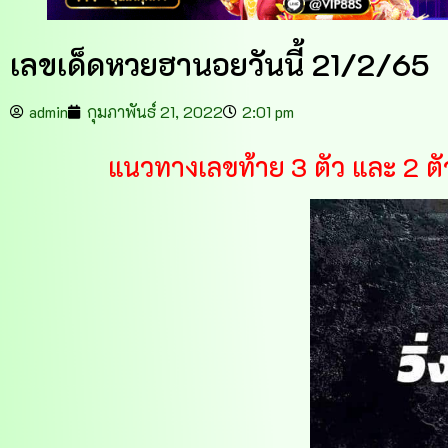
เลขเด็ดหวยฮานอยวันนี้ 21/2/65
admin
กุมภาพันธ์ 21, 2022
2:01 pm
แนวทางเลขท้าย 3 ตัว และ 2 ต