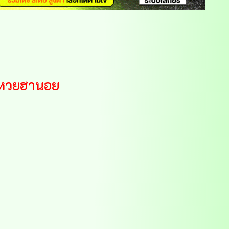
ยนหวยฮานอย