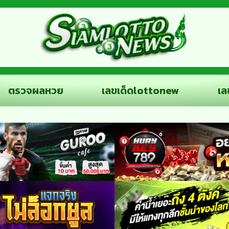
ตรวจผลหวย
เลขเด็ดlottonew
เล