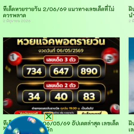
ทีเด็ดหวยรายวัน 2/06/69 แนวทางเลขเด็ดที่ไม่
ฝั
ควรพลาด
น
2 มิถุนายน 2026
2 
ทีเด็ดหวยรายวัน 06/05/69 อัปเดตล่าสุด เลขเด็ด
ฝั
วันนี้ แม่นยำทุกสำนัก
เล