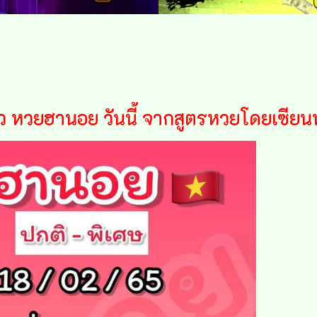
ัว หวยฮานอย วันนี้ จากสูตรหวยโดยเซี