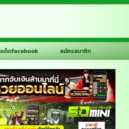
ขเด็ดfacebook
สมัครสมาชิก